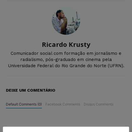
Ricardo Krusty
Comunicador social com formação em jornalismo e
radialismo, pós-graduado em cinema pela
Universidade Federal do Rio Grande do Norte (UFRN).
DEIXE UM COMENTÁRIO
Default Comments (0)
Facebook Comments
Disqus Comments