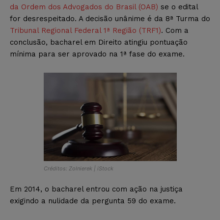
da Ordem dos Advogados do Brasil (OAB)
se o edital
for desrespeitado. A decisão unânime é da 8ª Turma do
Tribunal Regional Federal 1ª Região (TRF1)
. Com a
conclusão, bacharel em Direito atingiu pontuação
mínima para ser aprovado na 1ª fase do exame.
Créditos: Zolnierek | iStock
Em 2014, o bacharel entrou com ação na justiça
exigindo a nulidade da pergunta 59 do exame.