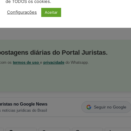
de TODOS os cookies.
Configurações
Aceitar
iça)
postagens diárias do Portal Juristas.
o com os
termos de uso
e
privacidade
do Whatsapp.
ristas no Google News
Seguir no Google
 notícias jurídicas do Brasil