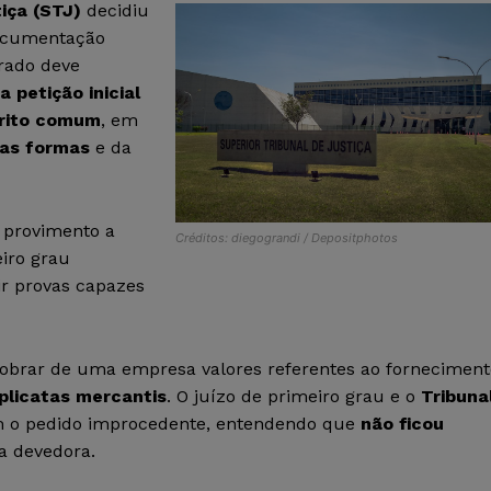
iça (STJ)
decidiu
documentação
trado deve
 petição inicial
 rito comum
, em
das formas
e da
 provimento a
Créditos: diegograndi / Depositphotos
iro grau
ir provas capazes
 cobrar de uma empresa valores referentes ao forneciment
uplicatas mercantis
. O juízo de primeiro grau e o
Tribuna
 o pedido improcedente, entendendo que
não ficou
a devedora.