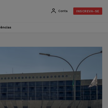
Conta
INSCREVA-SE
dências