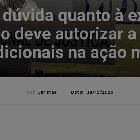
dúvida quanto à e
ízo deve autorizar 
dicionais na ação m
Por
Juristas
Data:
28/10/2025