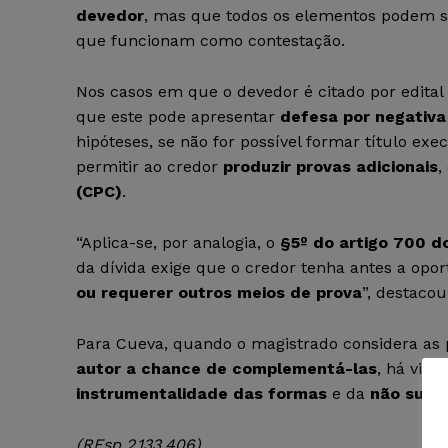
devedor
, mas que todos os elementos podem s
que funcionam como contestação.
Nos casos em que o devedor é citado por edital
que este pode apresentar
defesa por negativa
hipóteses, se não for possível formar título exec
permitir ao credor
produzir provas adicionais
,
(CPC)
.
“Aplica-se, por analogia, o
§5º do artigo 700 d
da dívida exige que o credor tenha antes a opo
ou requerer outros meios de prova
”, destacou
Para Cueva, quando o magistrado considera as p
autor a chance de complementá-las
, há viol
instrumentalidade das formas
e da
não surp
(REsp 2.133.406)