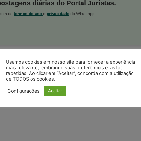
postagens diárias do Portal Juristas.
o com os
termos de uso
e
privacidade
do Whatsapp.
ristas no Google News
Usamos cookies em nosso site para fornecer a experiência
Seguir no Google
 notícias jurídicas do Brasil
mais relevante, lembrando suas preferências e visitas
repetidas. Ao clicar em “Aceitar”, concorda com a utilização
de TODOS os cookies.
s
Facebook
Telegram
Pinterest
Tumblr
Configurações
Aceitar
odon
LinkedIn