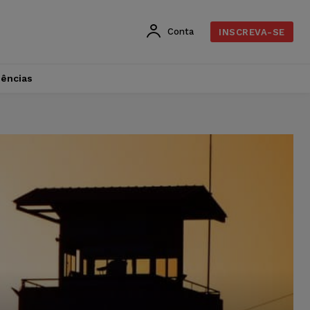
Conta
INSCREVA-SE
dências