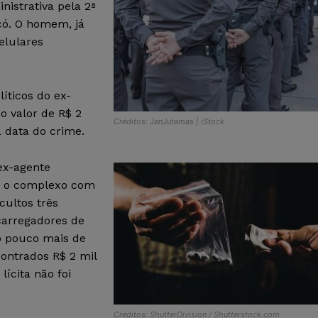
istrativa pela 2ª
có. O homem, já
elulares
íticos do ex-
no valor de R$ 2
Créditos: JanJutamas | iStock
 data do crime.
ex-agente
ar o complexo com
cultos três
 carregadores de
o pouco mais de
ontrados R$ 2 mil
lícita não foi
Créditos: ShutterDivision / Shutterstock.com