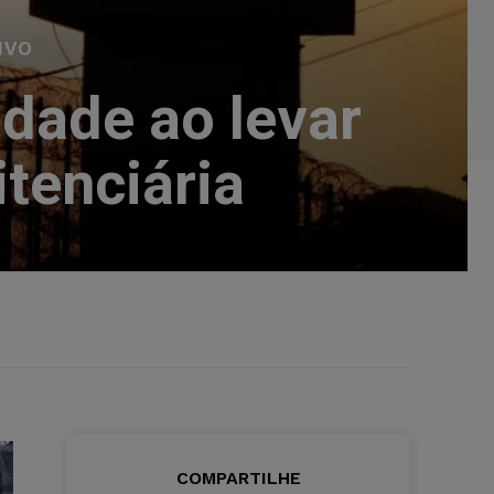
IVO
dade ao levar
itenciária
COMPARTILHE