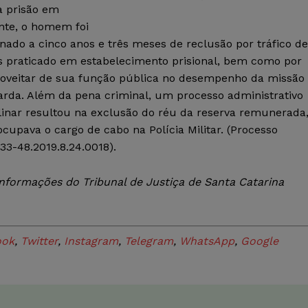
a prisão em
ante, o homem foi
ado a cinco anos e três meses de reclusão por tráfico de
s praticado em estabelecimento prisional, bem como por
roveitar de sua função pública no desempenho da missão
arda. Além da pena criminal, um processo administrativo
plinar resultou na exclusão do réu da reserva remunerada
cupava o cargo de cabo na Polícia Militar. (Processo
33-48.2019.8.24.0018).
nformações do Tribunal de Justiça de Santa Catarina
ook
,
Twitter
,
Instagram
,
Telegram
,
WhatsApp
,
Google