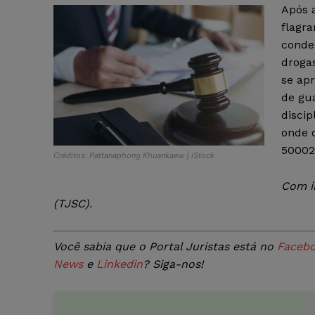
Após 
flagr
conden
droga
se ap
de gu
disci
onde o
50002
Créditos: Pattanaphong Khuankaew | iStock
Com i
(TJSC).
Você sabia que o Portal Juristas está no
Faceb
News
e
Linkedin
? Siga-nos!