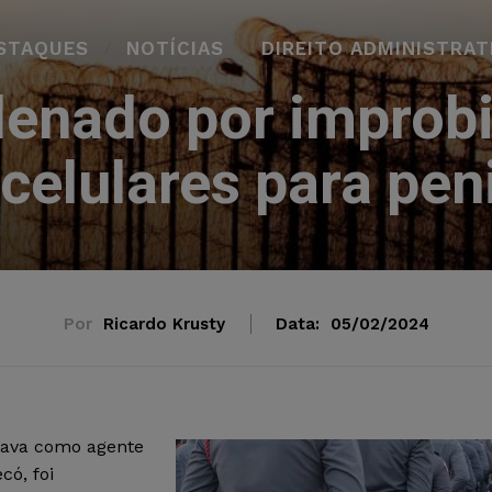
STAQUES
NOTÍCIAS
DIREITO ADMINISTRAT
enado por improbi
celulares para pen
Por
Ricardo Krusty
Data:
05/02/2024
tuava como agente
có, foi