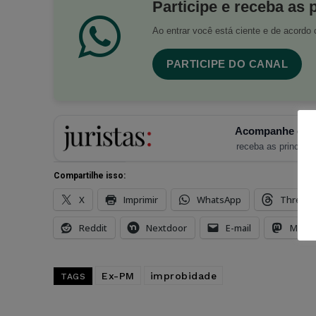
Participe e receba as 
Ao entrar você está ciente e de acord
PARTICIPE DO CANAL
Acompanhe o Ju
receba as principais
Compartilhe isso:
X
Imprimir
WhatsApp
Thread
Reddit
Nextdoor
E-mail
Mast
Ex-PM
improbidade
TAGS