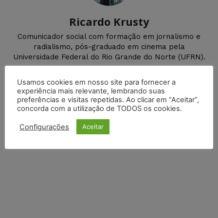
Ricardo Krusty
Comunicador social com formação em jornalismo e
radialismo, pós-graduado em cinema pela
Universidade Federal do Rio Grande do Norte (UFRN).
Usamos cookies em nosso site para fornecer a
experiência mais relevante, lembrando suas
DEIXE UM COMENTÁRIO
preferências e visitas repetidas. Ao clicar em “Aceitar”,
concorda com a utilização de TODOS os cookies.
Default Comments (0)
Facebook Comments
Disqus Comments
Configurações
Aceitar