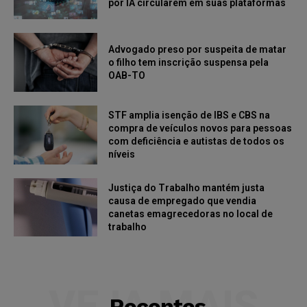
por IA circularem em suas plataformas
Advogado preso por suspeita de matar
o filho tem inscrição suspensa pela
OAB-TO
STF amplia isenção de IBS e CBS na
compra de veículos novos para pessoas
com deficiência e autistas de todos os
níveis
Justiça do Trabalho mantém justa
causa de empregado que vendia
canetas emagrecedoras no local de
trabalho
VEJA MAIS
Recentes