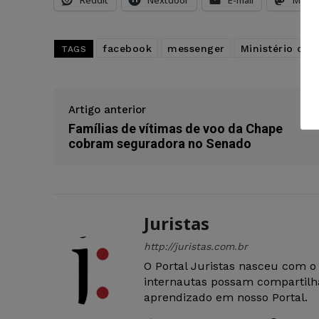
Reddit
Nextdoor
E-mail
Mast
facebook
messenger
Ministério da 
TAGS
Artigo anterior
Famílias de vítimas de voo da Chape
cobram seguradora no Senado
Juristas
http://juristas.com.br
O Portal Juristas nasceu com o
internautas possam compartilha
aprendizado em nosso Portal.