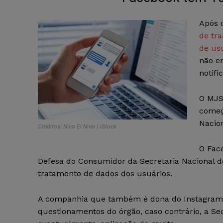
Após 
de tra
de usu
não er
notifi
O MJS
começa
Nacio
Créditos: Nico El Nino | iStock
O Fac
Defesa do Consumidor da Secretaria Nacional
tratamento de dados dos usuários.
A companhia que também é dona do Instagram 
questionamentos do órgão, caso contrário, a Sec