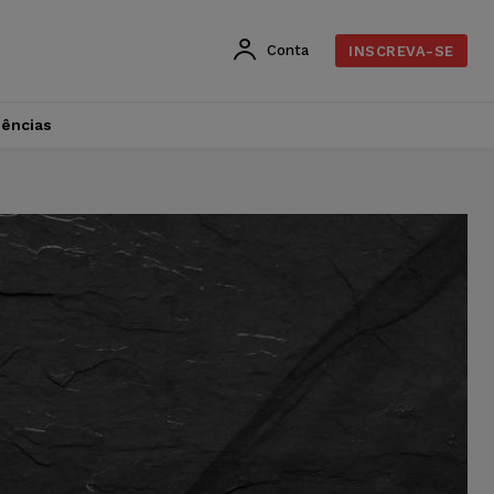
Conta
INSCREVA-SE
dências