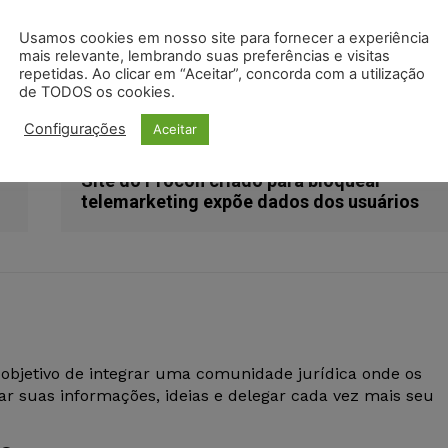
odon
LinkedIn
Usamos cookies em nosso site para fornecer a experiência
mais relevante, lembrando suas preferências e visitas
Justiça
notificação
transcrever áudios
repetidas. Ao clicar em “Aceitar”, concorda com a utilização
de TODOS os cookies.
Configurações
Aceitar
Próximo artigo
Site do Procon criado para bloquear
telemarketing expõe dados dos usuários
 objetivo de integrar uma comunidade jurídica onde os
r suas informações, ideias e delegar cada vez mais seu