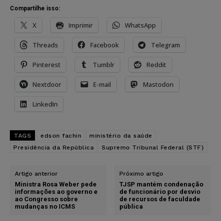
Compartilhe isso:
X
Imprimir
WhatsApp
Threads
Facebook
Telegram
Pinterest
Tumblr
Reddit
Nextdoor
E-mail
Mastodon
LinkedIn
TAGS
edson fachin
ministério da saúde
Presidência da República
Supremo Tribunal Federal (STF)
Artigo anterior
Próximo artigo
Ministra Rosa Weber pede
TJSP mantém condenação
informações ao governo e
de funcionário por desvio
ao Congresso sobre
de recursos de faculdade
mudanças no ICMS
pública