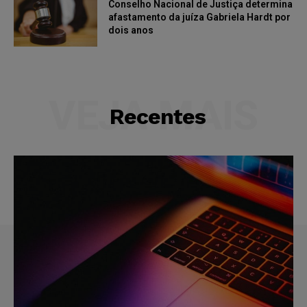
Conselho Nacional de Justiça determina
afastamento da juíza Gabriela Hardt por
dois anos
VEJA MAIS
Recentes