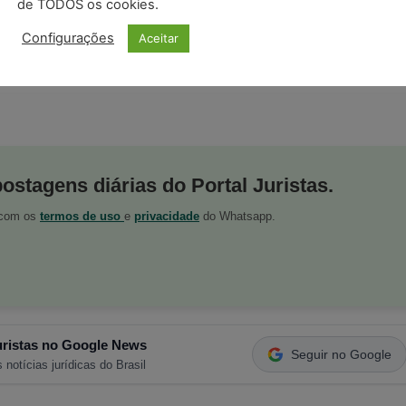
de TODOS os cookies.
Configurações
Aceitar
postagens diárias do Portal Juristas.
o com os
termos de uso
e
privacidade
do Whatsapp.
ristas no Google News
Seguir no Google
 notícias jurídicas do Brasil