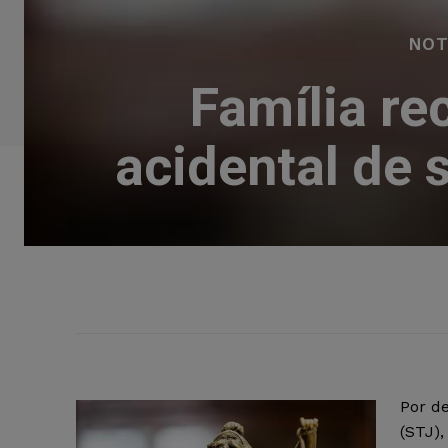
NOT
Família re
acidental de 
Por d
(STJ),