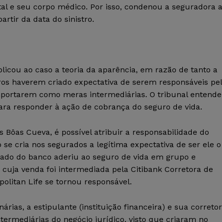
tal e seu corpo médico. Por isso, condenou a seguradora 
rtir da data do sinistro.
licou ao caso a teoria da aparência, em razão de tanto a
uros haverem criado expectativa de serem responsáveis pe
mportarem como meras intermediárias. O tribunal entend
ara responder à ação de cobrança do seguro de vida.
s Bôas Cueva, é possível atribuir a responsabilidade do
se cria nos segurados a legítima expectativa de ser ele o
ado do banco aderiu ao seguro de vida em grupo e
, cuja venda foi intermediada pela Citibank Corretora de
litan Life se tornou responsável.
ias, a estipulante (instituição financeira) e sua correto
rmediárias do negócio jurídico, visto que criaram no