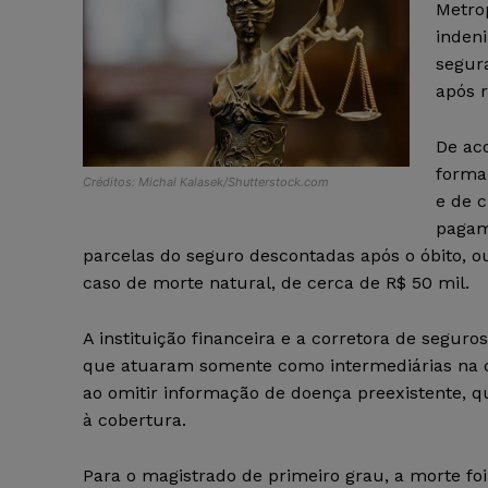
Metrop
inden
segur
após r
De ac
forma 
Créditos: Michal Kalasek/Shutterstock.com
e de c
pagam
parcelas do seguro descontadas após o óbito, o
caso de morte natural, de cerca de R$ 50 mil.
A instituição financeira e a corretora de segur
que atuaram somente como intermediárias na c
ao omitir informação de doença preexistente, qu
à cobertura.
Para o magistrado de primeiro grau, a morte foi 