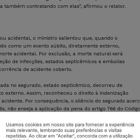
a também contratando com elas”, afirmou o relator.
 ou acidental, o ministro salientou que, quando o
nido como um evento súbito, diretamente externo,
morte acidental. Por exclusão, a morte natural será
ção de infecções, estados septicêmicos e embolias
corrência de acidente coberto.
ada no segurado, estado septicêmico, decorreu de
o externo. Assim, reconheceu o direito à indenização
 acidente. Por consequência, o silêncio do segurado acer
s, não enseja a aplicação da pena do artigo 766 do Códig
concorreu para a ocorrência da morte. Leia o
acórdão
.
Usamos cookies em nosso site para fornecer a experiência
mais relevante, lembrando suas preferências e visitas
repetidas. Ao clicar em “Aceitar”, concorda com a utilização