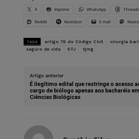
X
Imprimir
WhatsApp
Thread
Reddit
Nextdoor
E-mail
Mast
artigo 76 do Código Civil
cirurgia bari
TAGS
seguro de vida
STJ
tjmg
Artigo anterior
É ilegítimo edital que restringe o acesso a
cargo de biólogo apenas aos bacharéis e
Ciências Biológicas