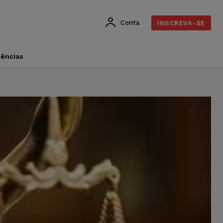
Conta
INSCREVA-SE
dências