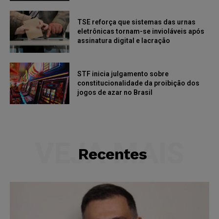
TSE reforça que sistemas das urnas
eletrônicas tornam-se invioláveis após
assinatura digital e lacração
STF inicia julgamento sobre
constitucionalidade da proibição dos
jogos de azar no Brasil
VEJA MAIS
Recentes