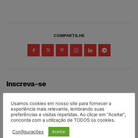
COMPARTILHE
Inscreva-se
Usamos cookies em nosso site para fornecer a
experiência mais relevante, lembrando suas
preferências e visitas repetidas. Ao clicar em “Aceitar”,
INSCREVER
concorda com a utilização de TODOS os cookies.
Configurações
Aceitar
Li e aceito a
Política de Privacidade
.