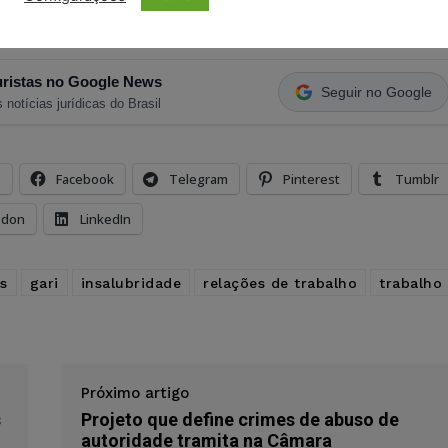
ristas no Google News
Seguir no Google
 notícias jurídicas do Brasil
s
Facebook
Telegram
Pinterest
Tumblr
odon
LinkedIn
as
gari
insalubridade
relações de trabalho
trabalho
Próximo artigo
s
Projeto que define crimes de abuso de
autoridade tramita na Câmara