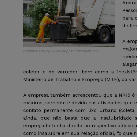
Andra
Pesso
para 
de li
A emp
major
Créditos: Dmitry Kalinovsky / shutterstock.com
médio
alega
coletor e de varredor, bem como a inexistê
Ministério de Trabalho e Emprego (MTE), da varr
A empresa também acrescentou que a NR15 é cl
máximo, somente é devido nas atividades que e
contato permanente com lixo urbano (coleta e
ainda, que não basta que a insalubridade s
empregado tenha direito ao respectivo adicion
como insalubre em sua relação oficial, “o que 