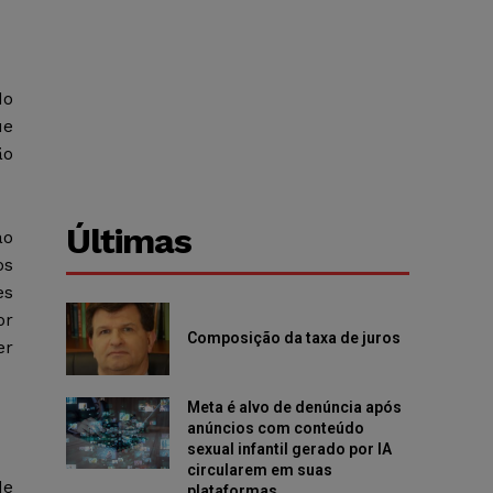
do
ue
ão
Últimas
ao
os
es
or
Composição da taxa de juros
er
Meta é alvo de denúncia após
anúncios com conteúdo
sexual infantil gerado por IA
circularem em suas
de
plataformas