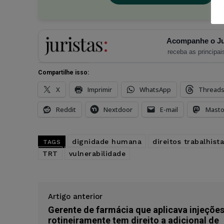
Acompanhe o Ju
receba as principais
Compartilhe isso:
X
Imprimir
WhatsApp
Thread
Reddit
Nextdoor
E-mail
Mast
dignidade humana
direitos trabalhist
TAGS
TRT
vulnerabilidade
Artigo anterior
Gerente de farmácia que aplicava injeçõe
rotineiramente tem direito a adicional de