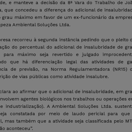
de, e manteve a decisão da 8ª Vara do Trabalho de Jo
a, que concedeu a diferença do adicional de insalubrida
o grau máximo em favor de um ex-funcionário da empre
mpeza Ambiental Soluções Ltda.
resa recorreu à segunda instância pedindo que o pleito 
ação do percentual do adicional de insalubridade de gr
 para máximo seja revertido e julgado improcedent
ndo que há diferenciação legal das atividades de ga
ncia de previsão, na Norma Regulamentadora (NR15) 
ição de vias públicas como atividade insalubre.
ara ao afirmar que o adicional de insalubridade, em gr
nvolvem agentes biológicos nos trabalhos ou operações 
 industrialização). A Ambiental Soluções Ltda. sustent
eja constatada por meio de laudo pericial para que
al, mas também que a atividade seja classificada pelo M
não aconteceu”.