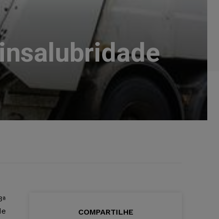
 insalubridade
3ª
de
COMPARTILHE