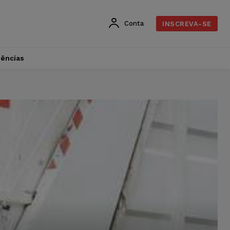
Conta
INSCREVA-SE
dências