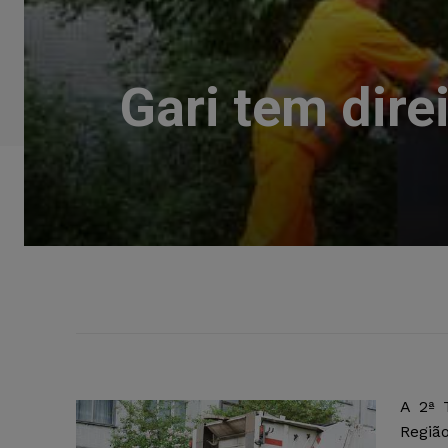
Gari tem dire
A 2ª 
Regiã