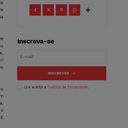
ão
de
sa
de
Inscreva-se
au
e,
ri
do
INSCREVER
Li e aceito a
Política de Privacidade
.
au
em
a,
 o
TE