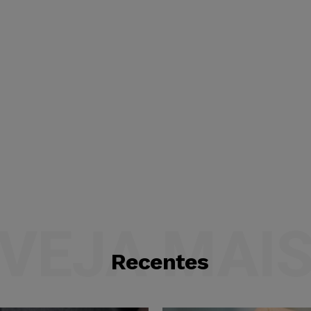
VEJA MAI
Recentes