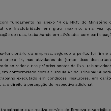
, com fundamento no anexo 14 da NR15 do Ministério 
ional de insalubridade em grau máximo, uma vez q
nação de ruas, trabalhando em atividades com participaç
ex-funcionário da empresa, segundo o perito, foi firme 
o anexo 14, nas atividades de juntar lixos descartad
ado ao redor e nos próprios pontos de lixo. Tais atividad
,
em conformidade com a Súmula 47 do Tribunal Superi
trabalho executado em condições insalubres, em carát
ia, o direito à percepção do respectivo adicional.
rabalhador que realiza serviço de limpeza e varrição 