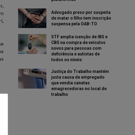
r,
Advogado preso por suspeita
em
de matar o filho tem inscrição
i,
suspensa pela OAB-TO
STF amplia isenção de IBS e
CBS na compra de veículos
se
novos para pessoas com
os
deficiência e autistas de
as
todos os níveis
Justiça do Trabalho mantém
justa causa de empregado
que vendia canetas
emagrecedoras no local de
trabalho