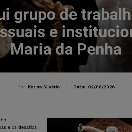
ui grupo de trabalh
ssuais e instituci
Maria da Penha
Por
Karina Silvério
Data:
02/06/2026
lho
has e os desafios