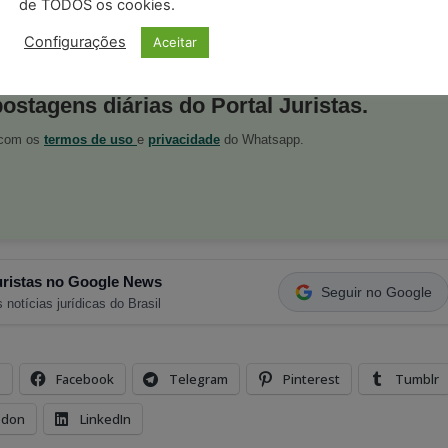
de TODOS os cookies.
Configurações
Aceitar
postagens diárias do Portal Juristas.
o com os
termos de uso
e
privacidade
do Whatsapp.
ristas no Google News
Seguir no Google
 notícias jurídicas do Brasil
s
Facebook
Telegram
Pinterest
Tumblr
odon
LinkedIn