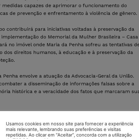
ar medidas capazes de aprimorar o funcionamento do
blicas de prevenção e enfrentamento à violência de gênero.
o contribuirá para iniciativas voltadas à preservação da
 a implementação do Memorial da Mulher Brasileira – Casa
ará no imóvel onde Maria da Penha sofreu as tentativas d
ão dos direitos humanos, à educação e à preservação da
teção.
a Penha envolve a atuação da Advocacia-Geral da União.
 combater a disseminação de informações falsas sobre a
emória histórica e a veracidade dos fatos que marcaram su
de transformar as lições extraídas de um dos casos mais
 no Brasil em instrumentos de aperfeiçoamento
Usamos cookies em nosso site para fornecer a experiência
mais relevante, lembrando suas preferências e visitas
 e ampliação do acesso das mulheres à justiça.
repetidas. Ao clicar em “Aceitar”, concorda com a utilização