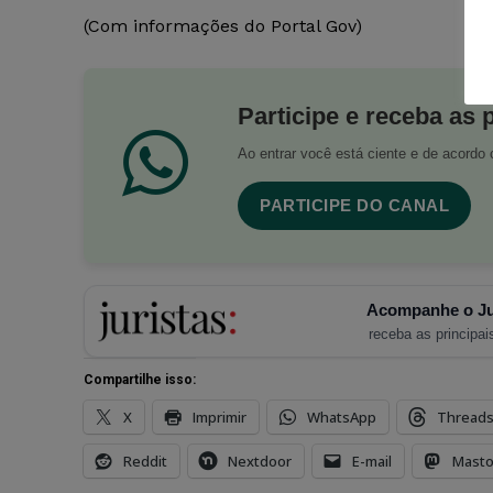
(Com informações do Portal Gov)
Participe e receba as 
Ao entrar você está ciente e de acord
PARTICIPE DO CANAL
Acompanhe o Ju
receba as principais
Compartilhe isso:
X
Imprimir
WhatsApp
Thread
Reddit
Nextdoor
E-mail
Mast