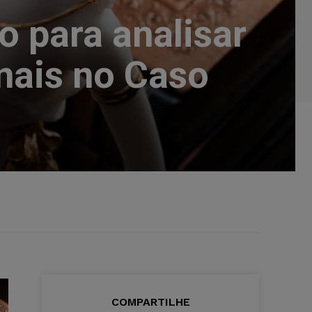
o para analisar
onais no Caso
COMPARTILHE