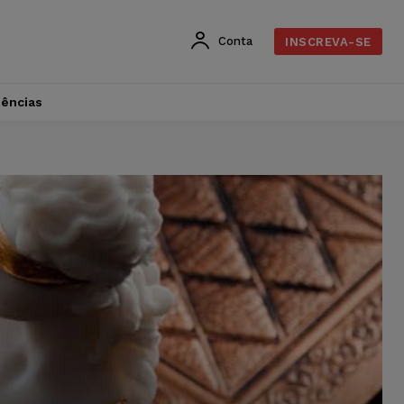
Conta
INSCREVA-SE
dências