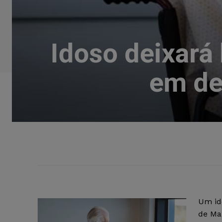
Idoso deixará
em de
Um id
de Ma