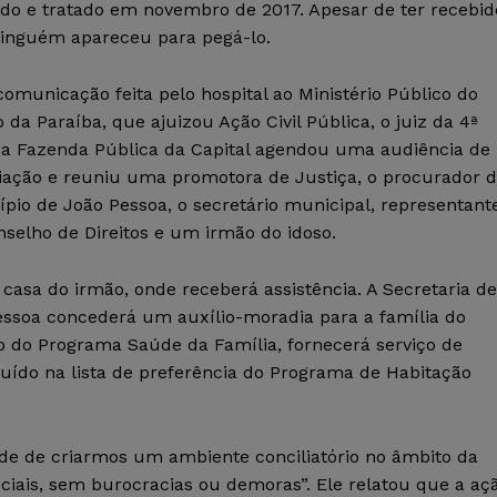
ido e tratado em novembro de 2017. Apesar de ter recebid
 ninguém apareceu para pegá-lo.
omunicação feita pelo hospital ao Ministério Público do
 da Paraíba, que ajuizou Ação Civil Pública, o juiz da 4ª
da Fazenda Pública da Capital agendou uma audiência de
liação e reuniu uma promotora de Justiça, o procurador 
pio de João Pessoa, o secretário municipal, representant
selho de Direitos e um irmão do idoso.
 casa do irmão, onde receberá assistência. A Secretaria de
essoa concederá um auxílio-moradia para a família do
o do Programa Saúde da Família, fornecerá serviço de
luído na lista de preferência do Programa de Habitação
dade de criarmos um ambiente conciliatório no âmbito da
iais, sem burocracias ou demoras”. Ele relatou que a aç