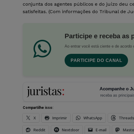
conjunta dos agentes públicos e do juízo deu ce
satisfeitas. (Com informações do Tribunal de Ju
Participe e receba as 
Ao entrar você está ciente e de acord
PARTICIPE DO CANAL
Acompanhe o Ju
receba as principais
Compartilhe isso:
X
Imprimir
WhatsApp
Thread
Reddit
Nextdoor
E-mail
Mast