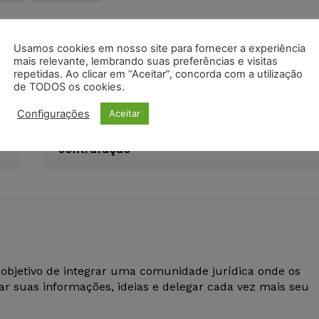
ação
hospital
idoso
joão pessoa
Usamos cookies em nosso site para fornecer a experiência
mais relevante, lembrando suas preferências e visitas
repetidas. Ao clicar em “Aceitar”, concorda com a utilização
de TODOS os cookies.
Próximo artigo
Configurações
Aceitar
TJPB mantém condenação por danos
morais de empresa que praticou
contrafação
 objetivo de integrar uma comunidade jurídica onde os
r suas informações, ideias e delegar cada vez mais seu