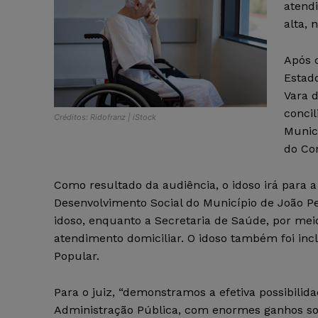
atend
alta,
Após c
Estado
Vara 
conci
Créditos: Ridofranz | iStock
Municí
do Con
Como resultado da audiência, o idoso irá para a
Desenvolvimento Social do Município de João P
idoso, enquanto a Secretaria de Saúde, por mei
atendimento domiciliar. O idoso também foi inc
Popular.
Para o juiz, “demonstramos a efetiva possibili
Administração Pública, com enormes ganhos soc