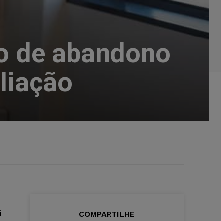
no de abandono
liação
i
COMPARTILHE