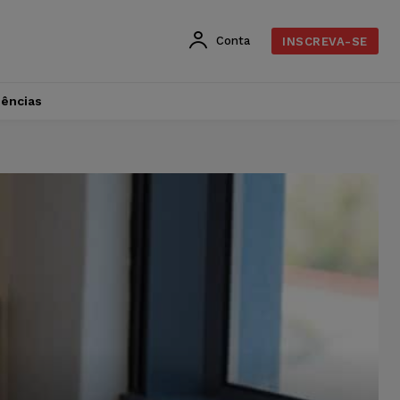
Conta
INSCREVA-SE
dências