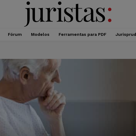
Fórum
Modelos
Ferramentas para PDF
Jurispru