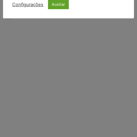
INSCREVER
Configurações
Aceitar
Li e aceito a
Política de Privacidade
.