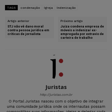
TAGS
condenação
Igreja
Indenização
Artigo anterior
Próximo artigo
STJ não vê dano moral
Juíza condena empresa de
contra pessoa jurídica em
móveis a indenizar ex-
críticas de jornalista
empregada por extravio de
carteira de trabalho
Juristas
http://juristas.com.br
O Portal Juristas nasceu com o objetivo de integrar
uma comunidade jurídica onde os internautas possam
compartilhar suas informações, ideias e delegar cada