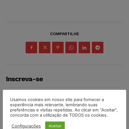
COMPARTILHE
Inscreva-se
Usamos cookies em nosso site para fornecer a
experiência mais relevante, lembrando suas
preferências e visitas repetidas. Ao clicar em “Aceitar”,
INSCREVER
concorda com a utilização de TODOS os cookies.
Li e aceito a
Política de Privacidade
.
Configurações
Aceitar