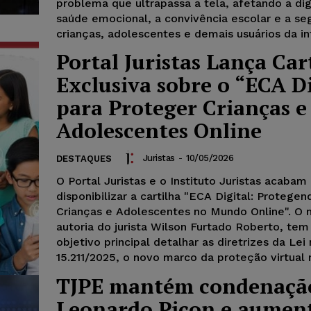
problema que ultrapassa a tela, afetando a di
saúde emocional, a convivência escolar e a se
crianças, adolescentes e demais usuários da in
Portal Juristas Lança Car
Exclusiva sobre o “ECA Di
para Proteger Crianças e
Adolescentes Online
Juristas
-
10/05/2026
DESTAQUES
O Portal Juristas e o Instituto Juristas acabam
disponibilizar a cartilha "ECA Digital: Protege
Crianças e Adolescentes no Mundo Online". O m
autoria do jurista Wilson Furtado Roberto, te
objetivo principal detalhar as diretrizes da Lei 
15.211/2025, o novo marco da proteção virtual n
TJPE mantém condenaçã
Leonardo Picon e aumen