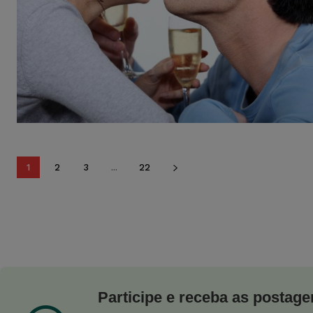
1
2
3
...
22
Participe e receba as postagen