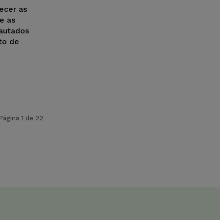
ecer as
e as
pautados
to de
Página 1 de 22