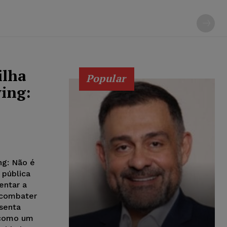
ilha
Popular
ying:
ing: Não é
e pública
entar a
 combater
esenta
 como um