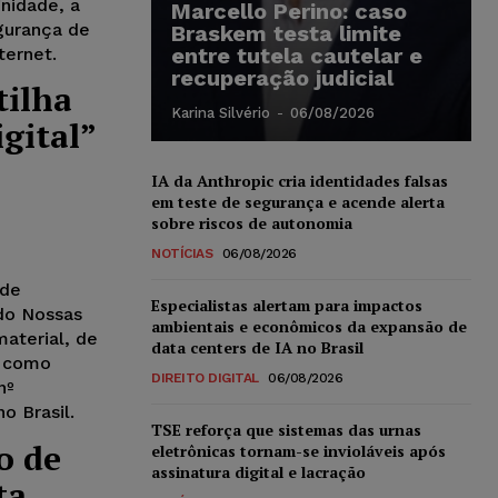
gnidade, a
Marcello Perino: caso
gurança de
Braskem testa limite
entre tutela cautelar e
ternet.
recuperação judicial
tilha
Karina Silvério
-
06/08/2026
gital”
IA da Anthropic cria identidades falsas
em teste de segurança e acende alerta
sobre riscos de autonomia
NOTÍCIAS
06/08/2026
 de
Especialistas alertam para impactos
ndo Nossas
ambientais e econômicos da expansão de
aterial, de
data centers de IA no Brasil
m como
DIREITO DIGITAL
06/08/2026
nº
o Brasil.
TSE reforça que sistemas das urnas
o de
eletrônicas tornam-se invioláveis após
assinatura digital e lacração
ta