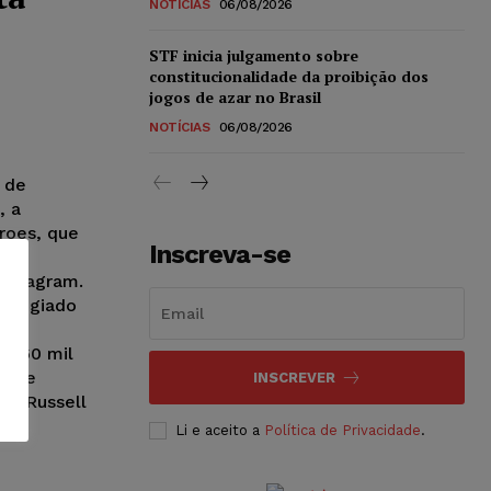
NOTÍCIAS
06/08/2026
STF inicia julgamento sobre
constitucionalidade da proibição dos
jogos de azar no Brasil
NOTÍCIAS
06/08/2026
a de
, a
roes, que
Inscreva-se
de
Instagram.
colegiado
 e
R$ 60 mil
26 de
INSCREVER
lo Russell
Li e aceito a
Política de Privacidade
.