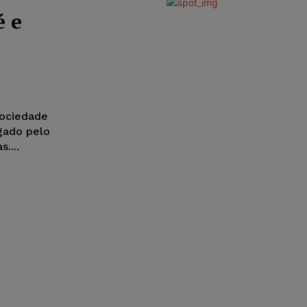
é e
sociedade
egado pelo
....