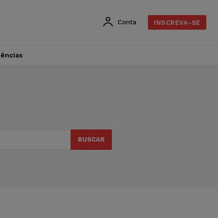
Conta
INSCREVA-SE
dências
BUSCAR