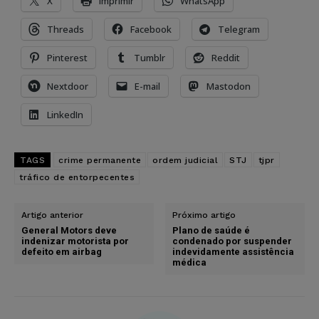
X
Imprimir
WhatsApp
Threads
Facebook
Telegram
Pinterest
Tumblr
Reddit
Nextdoor
E-mail
Mastodon
LinkedIn
TAGS
crime permanente
ordem judicial
STJ
tjpr
tráfico de entorpecentes
Artigo anterior
Próximo artigo
General Motors deve
Plano de saúde é
indenizar motorista por
condenado por suspender
defeito em airbag
indevidamente assistência
médica