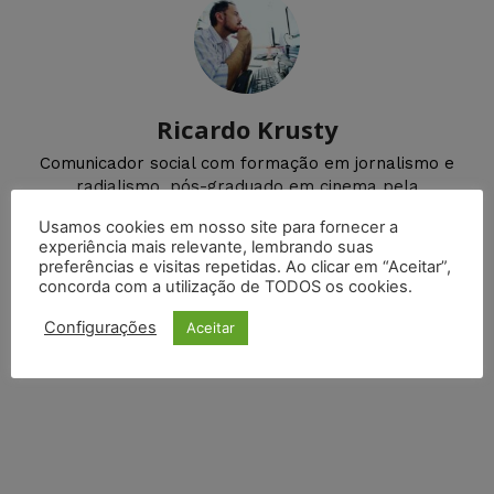
Ricardo Krusty
Comunicador social com formação em jornalismo e
radialismo, pós-graduado em cinema pela
Universidade Federal do Rio Grande do Norte (UFRN).
Usamos cookies em nosso site para fornecer a
experiência mais relevante, lembrando suas
preferências e visitas repetidas. Ao clicar em “Aceitar”,
concorda com a utilização de TODOS os cookies.
DEIXE UM COMENTÁRIO
Configurações
Aceitar
Default Comments (0)
Facebook Comments
Disqus Comments