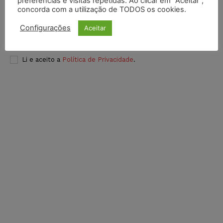
preferências e visitas repetidas. Ao clicar em “Aceitar”,
concorda com a utilização de TODOS os cookies.
Configurações
Aceitar
INSCREVER
Li e aceito a
Política de Privacidade
.