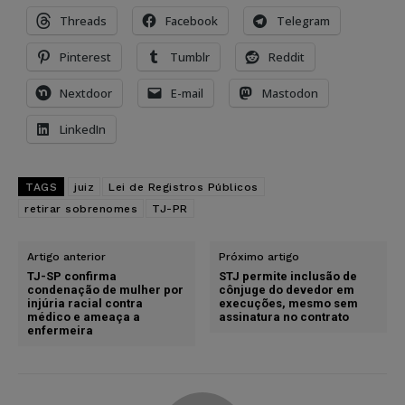
Threads
Facebook
Telegram
Pinterest
Tumblr
Reddit
Nextdoor
E-mail
Mastodon
LinkedIn
TAGS
juiz
Lei de Registros Públicos
retirar sobrenomes
TJ-PR
Artigo anterior
Próximo artigo
TJ-SP confirma
STJ permite inclusão de
condenação de mulher por
cônjuge do devedor em
injúria racial contra
execuções, mesmo sem
médico e ameaça a
assinatura no contrato
enfermeira