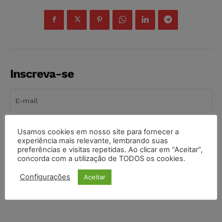
Inscreva-se
INSCREVER
Usamos cookies em nosso site para fornecer a
experiência mais relevante, lembrando suas
preferências e visitas repetidas. Ao clicar em “Aceitar”,
Li e aceito a
Política de Privacidade
.
concorda com a utilização de TODOS os cookies.
Configurações
Aceitar