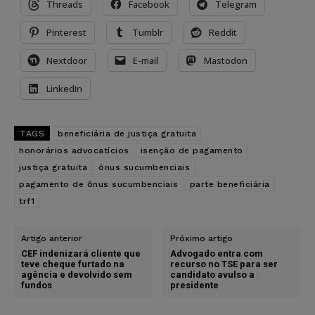
Threads
Facebook
Telegram
Pinterest
Tumblr
Reddit
Nextdoor
E-mail
Mastodon
LinkedIn
TAGS
beneficiária de justiça gratuita
honorários advocatícios
isenção de pagamento
justiça gratuita
ônus sucumbenciais
pagamento de ônus sucumbenciais
parte beneficiária
trf1
Artigo anterior
Próximo artigo
CEF indenizará cliente que
Advogado entra com
teve cheque furtado na
recurso no TSE para ser
agência e devolvido sem
candidato avulso a
fundos
presidente