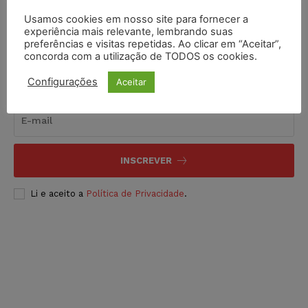
Usamos cookies em nosso site para fornecer a
experiência mais relevante, lembrando suas
preferências e visitas repetidas. Ao clicar em “Aceitar”,
concorda com a utilização de TODOS os cookies.
Inscreva-se
Configurações
Aceitar
INSCREVER
Li e aceito a
Política de Privacidade
.