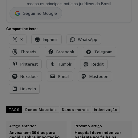
receba as principais notícias jurídicas do Brasil
Seguir no Google
Compartilhe isso:
X
Imprimir
WhatsApp
Threads
Facebook
Telegram
Pinterest
Tumblr
Reddit
Nextdoor
E-mail
Mastodon
LinkedIn
TAGS
Danos Materiais
Danos morais
Indenização
Artigo anterior
Próximo artigo
Anvisa tem 30 dias para
Hospital deve indenizar
decidir sobre importação
paciente por falha na