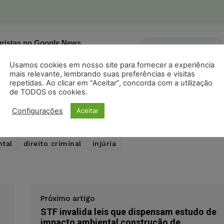
ristas no Google News
Seguir no Google
 notícias jurídicas do Brasil
Usamos cookies em nosso site para fornecer a experiência
mais relevante, lembrando suas preferências e visitas
repetidas. Ao clicar em “Aceitar”, concorda com a utilização
s
Facebook
Telegram
Pinterest
Tumblr
de TODOS os cookies.
Configurações
Aceitar
odon
LinkedIn
ntal
direito criminal
injúria
Próximo artigo
STF invalida leis que dispensam estudo de
impacto ambiental construção de