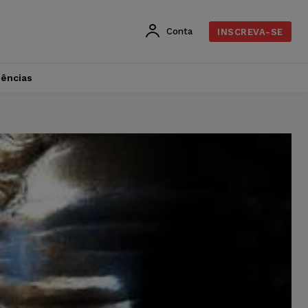
Conta
INSCREVA-SE
dências