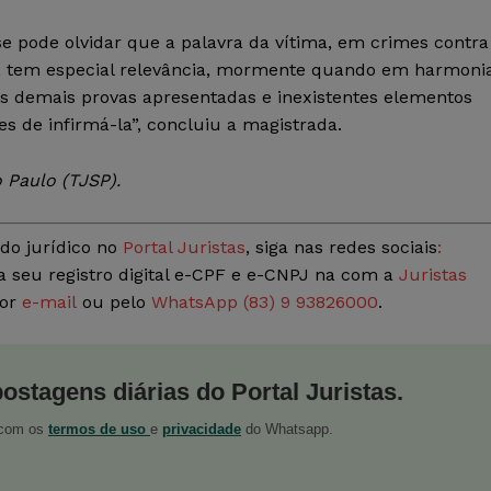
e pode olvidar que a palavra da vítima, em crimes contra
, tem especial relevância, mormente quando em harmoni
s demais provas apresentadas e inexistentes elementos
s de infirmá-la”, concluiu a magistrada.
 Paulo (TJSP).
do jurídico no
Portal Juristas
, siga nas redes sociais
:
a seu registro digital e-CPF e e-CNPJ na com a
Juristas
por
e-mail
ou pelo
WhatsApp (83) 9 93826000
.
postagens diárias do Portal Juristas.
o com os
termos de uso
e
privacidade
do Whatsapp.