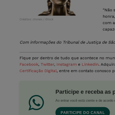
“Não s
honra
Créditos: chones / iStock
com a
capaze
Com informações do Tribunal de Justiça de São
Fique por dentro de tudo que acontece no mun
Facebook
,
Twitter
,
Instagram
e
Linkedin
. Adquir
Certificação Digital
, entre em contato conosco 
Participe e receba as 
Ao entrar você está ciente e de acord
PARTICIPE DO CANAL