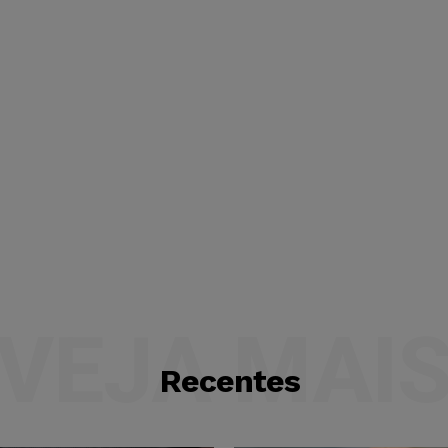
VEJA MAI
Recentes