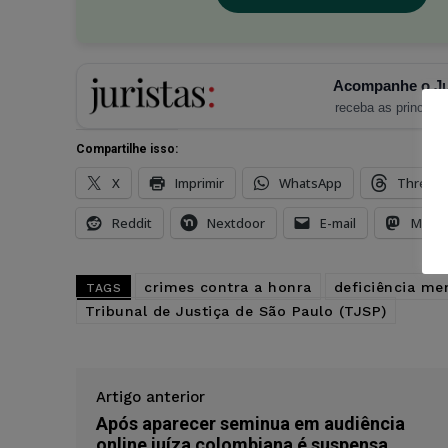
Acompanhe o Ju
receba as principais
Compartilhe isso:
X
Imprimir
WhatsApp
Thread
Reddit
Nextdoor
E-mail
Mast
crimes contra a honra
deficiência me
TAGS
Tribunal de Justiça de São Paulo (TJSP)
Artigo anterior
Após aparecer seminua em audiência
online juíza colombiana é suspensa