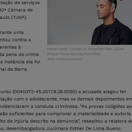
tação de serviços
 10ª Câmara de
aulo (TJSP).
urante uma
ntou contra a
erentes à
Mental Health Concept Of Young Man With Jigsaw
 da pena do crime
Shaped Pieces Missing From Mind
Autor monkeybusiness
 instância ela foi
nal da Barra
curso (0040372-45.2017.8.26.0050) a acusada alegou ter
elação com o adolescente, mas os demais depoimentos e
evidenciaram a conduta criminosa. “As provas coligidas ao
são suficientes para comprovar a materialidade e autoria
ito de injúria descrito na denúncia”, ressaltou a relatora d
so, desembargadora Jucimara Esther De Lima Bueno.