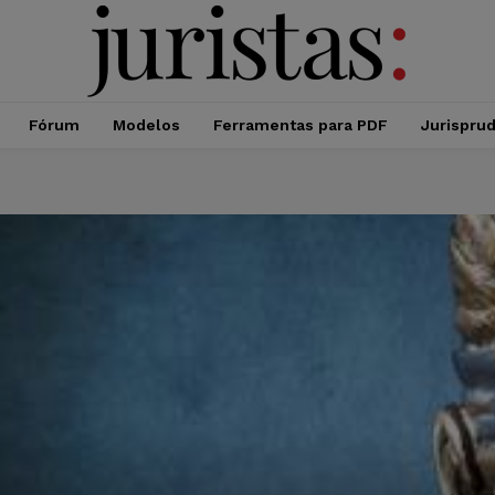
Fórum
Modelos
Ferramentas para PDF
Jurispru