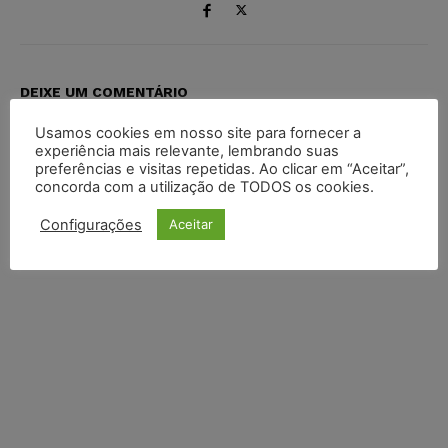
DEIXE UM COMENTÁRIO
Usamos cookies em nosso site para fornecer a
Default Comments (0)
Facebook Comments
Disqus Comments
experiência mais relevante, lembrando suas
preferências e visitas repetidas. Ao clicar em “Aceitar”,
concorda com a utilização de TODOS os cookies.
Configurações
Aceitar