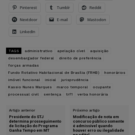
Pinterest
Tumblr
Reddit
Nextdoor
E-mail
Mastodon
LinkedIn
TAGS
administrativo
apelação cível
aquisição
desembargador federal
direito de preferência
forças armadas
Fundo Rotativo Habitacional de Brasília (FRHB)
honorários
imóvel funcional
inicial
jurisprudência
Kassio Nunes Marques
marco temporal
ocupante
processual civil
sentença
trf1
verba honorária
Artigo anterior
Próximo artigo
Presidente do STJ
Modificação de nota em
determina prosseguimento
concurso público somente
de licitação do Programa
é admissível quando
Ganha Tempo em MT
houver erro ou ilegalidade
no edital