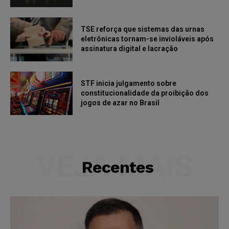
TSE reforça que sistemas das urnas
eletrônicas tornam-se invioláveis após
assinatura digital e lacração
STF inicia julgamento sobre
constitucionalidade da proibição dos
jogos de azar no Brasil
VEJA MAIS
Recentes