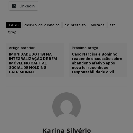
LinkedIn
TAGS
desvio de dinheiro
ex-prefeito
Moraes
stf
tjmg
Artigo anterior
Próximo artigo
IMUNIDADE DO ITBI NA
Caso Narcisa e Boninho
INTEGRALIZAÇÃO DE BEM
reacende discussão sobre
IMÓVEL NO CAPITAL
abandono afetivo após
SOCIAL DE HOLDING
nova lei reconhecer
PATRIMONIAL.
responsabilidade civil
Karina Silvério