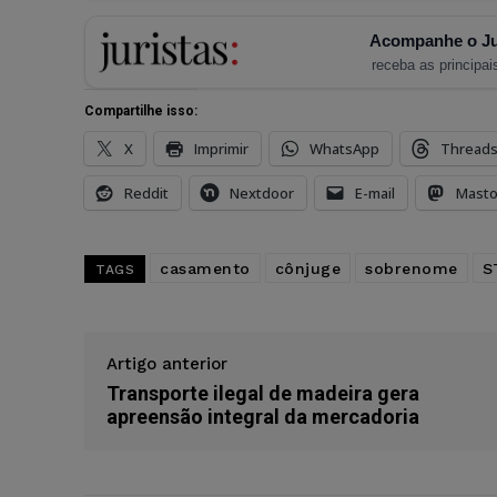
Acompanhe o Ju
receba as principais
Compartilhe isso:
X
Imprimir
WhatsApp
Thread
Reddit
Nextdoor
E-mail
Mast
casamento
cônjuge
sobrenome
S
TAGS
Artigo anterior
Transporte ilegal de madeira gera
apreensão integral da mercadoria