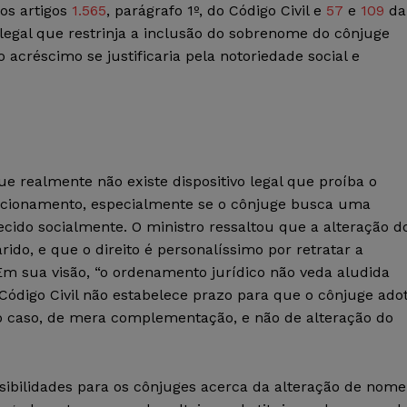
os artigos
1.565
, parágrafo 1º, do Código Civil e
57
e
109
da
o legal que restrinja a inclusão do sobrenome do cônjuge
acréscimo se justificaria pela notoriedade social e
ue realmente não existe dispositivo legal que proíba o
acionamento, especialmente se o cônjuge busca uma
ido socialmente. O ministro ressaltou que a alteração d
o, e que o direito é personalíssimo por retratar a
 Em sua visão, “o ordenamento jurídico não veda aludida
do Código Civil não estabelece prazo para que o cônjuge ado
no caso, de mera complementação, e não de alteração do
sibilidades para os cônjuges acerca da alteração de nome