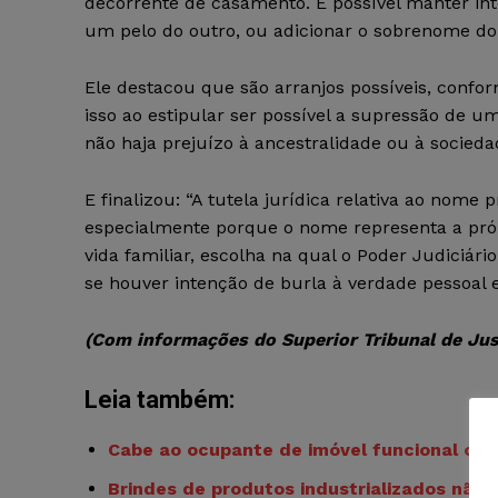
decorrente de casamento. É possível manter int
um pelo do outro, ou adicionar o sobrenome do
Ele destacou que são arranjos possíveis, conf
isso ao estipular ser possível a supressão de 
não haja prejuízo à ancestralidade ou à socieda
E finalizou: “A tutela jurídica relativa ao nome 
especialmente porque o nome representa a própri
vida familiar, escolha na qual o Poder Judiciár
se houver intenção de burla à verdade pessoal e 
(Com informações do Superior Tribunal de Jus
Leia também:
Cabe ao ocupante de imóvel funcional o p
Brindes de produtos industrializados não d