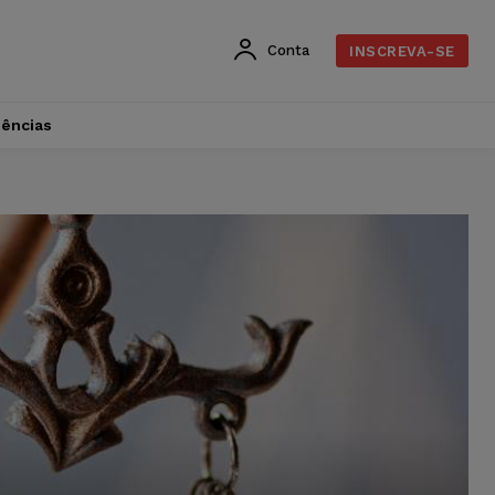
Conta
INSCREVA-SE
dências