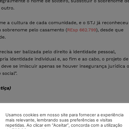
egralmente o nome de solteiro, substituir o sobrenome d
 outro.
orme a cultura de cada comunidade, e o STJ já reconheceu
um sobrenome pelo casamento (
REsp 662.799
), desde que
de.
precisa ser balizada pelo direito à identidade pessoal,
a identidade individual e, ao fim e ao cabo, o projeto de
io deve se imiscuir apenas se houver insegurança jurídica 
social”.
tiça)
Usamos cookies em nosso site para fornecer a experiência
agamento da taxa de zeladoria
mais relevante, lembrando suas preferências e visitas
repetidas. Ao clicar em “Aceitar”, concorda com a utilização
ão direito a crédito de IPI