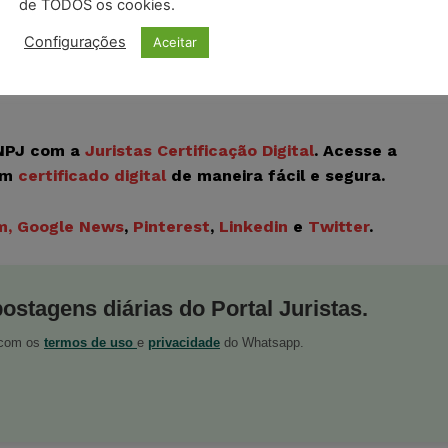
de TODOS os cookies.
gurar sociedade de fato em separação convencional de
Configurações
Aceitar
CNPJ com a
Juristas Certificação Digital
. Acesse a
om
certificado digital
de maneira fácil e segura.
m
, Google News
,
Pinterest
,
Linkedin
e
Twitter
.
postagens diárias do Portal Juristas.
o com os
termos de uso
e
privacidade
do Whatsapp.