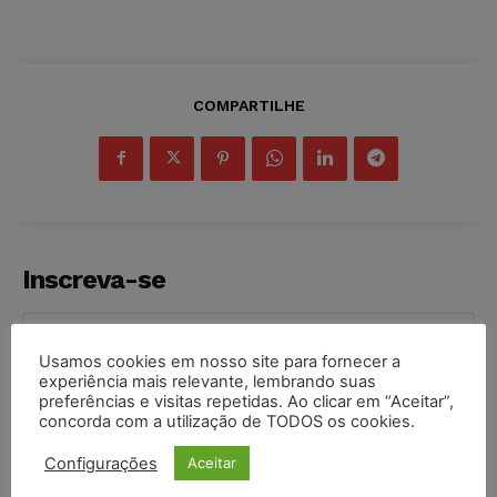
COMPARTILHE
Inscreva-se
Usamos cookies em nosso site para fornecer a
experiência mais relevante, lembrando suas
preferências e visitas repetidas. Ao clicar em “Aceitar”,
INSCREVER
concorda com a utilização de TODOS os cookies.
Li e aceito a
Política de Privacidade
.
Configurações
Aceitar