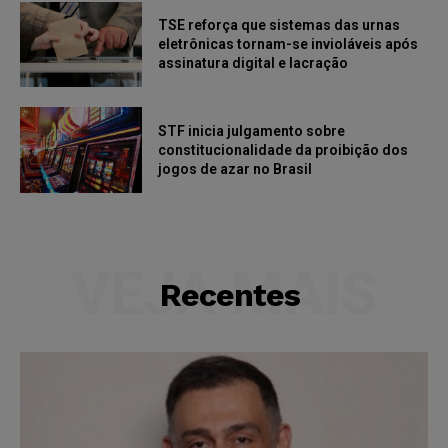
TSE reforça que sistemas das urnas
eletrônicas tornam-se invioláveis após
assinatura digital e lacração
STF inicia julgamento sobre
constitucionalidade da proibição dos
jogos de azar no Brasil
VEJA MAIS
Recentes