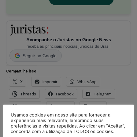
Acompanhe o Juristas no Google News
receba as principais notícias jurídicas do Brasil
Seguir no Google
Compartilhe isso:
X
Imprimir
WhatsApp
Threads
Facebook
Telegram
Pinterest
Tumblr
Reddit
Usamos cookies em nosso site para fornecer a
Nextdoor
E-mail
Mastodon
experiência mais relevante, lembrando suas
preferências e visitas repetidas. Ao clicar em “Aceitar”,
LinkedIn
concorda com a utilização de TODOS os cookies.