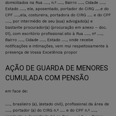
domiciliados na Rua ….., n.º ….., Bairro ….., Cidade …..,
Estado ….., ele, aposentado, portador do CIRG …..e do
CPF …..,ela, costureira, portadora do CIRG ….. e do CPF
….., por intermédio de seu (sua) advogado(a) e
bastante procurador(a) (procuração em anexo – doc.
01), com escritório profissional sito à Rua ….., nº …..,
Bairro ….., Cidade ….., Estado ….., onde recebe
notificações e intimações, vem mui respeitosamente à
presença de Vossa Excelência propor
AÇÃO DE GUARDA DE MENORES
CUMULADA COM PENSÃO
em face de:
….., brasileiro (a), (estado civil), profissional da área de
….., portador (a) do CIRG n.º ….. e do CPF n.º …..,