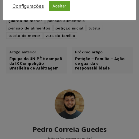
Configurações
Aceitar
TAGS
ação de guarda de menor
alimentos
exodial
guarda de menor
pensão alimentícia
pensão de alimentos
petição inicial
tutela
tutela de menor
vara da família
Artigo anterior
Próximo artigo
Equipe do UNIPÊ é campeã
Petição – Família – Ação
da IX Competição
de guarda e
Brasileira de Arbitragem
responsabilidade
Pedro Correia Guedes
https://juristas.com.br/