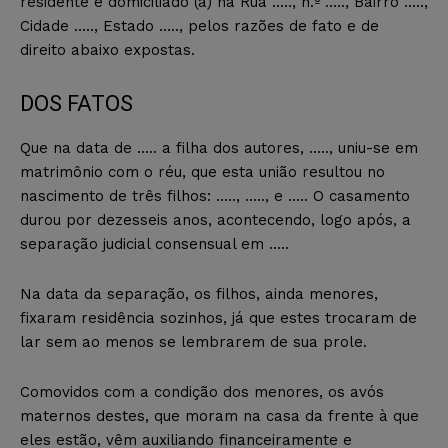
residente e domiciliado (a) na Rua ….., n.º ….., Bairro …..,
Cidade ….., Estado ….., pelos razões de fato e de
direito abaixo expostas.
DOS FATOS
Que na data de ….. a filha dos autores, ….., uniu-se em
matrimônio com o réu, que esta união resultou no
nascimento de três filhos: ….., ….., e ….. O casamento
durou por dezesseis anos, acontecendo, logo após, a
separação judicial consensual em …..
Na data da separação, os filhos, ainda menores,
fixaram residência sozinhos, já que estes trocaram de
lar sem ao menos se lembrarem de sua prole.
Comovidos com a condição dos menores, os avós
maternos destes, que moram na casa da frente à que
eles estão, vêm auxiliando financeiramente e