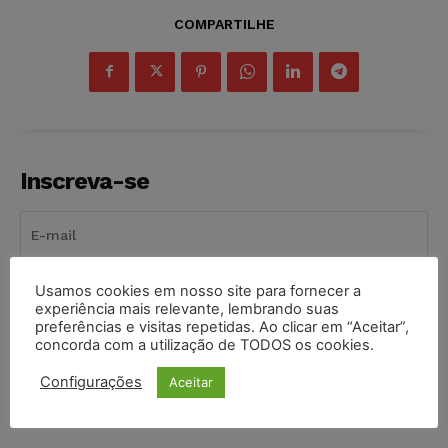
COMPARTILHE
Inscreva-se
Usamos cookies em nosso site para fornecer a
INSCREVER
experiência mais relevante, lembrando suas
preferências e visitas repetidas. Ao clicar em “Aceitar”,
Li e aceito a
Política de Privacidade
.
concorda com a utilização de TODOS os cookies.
Configurações
Aceitar