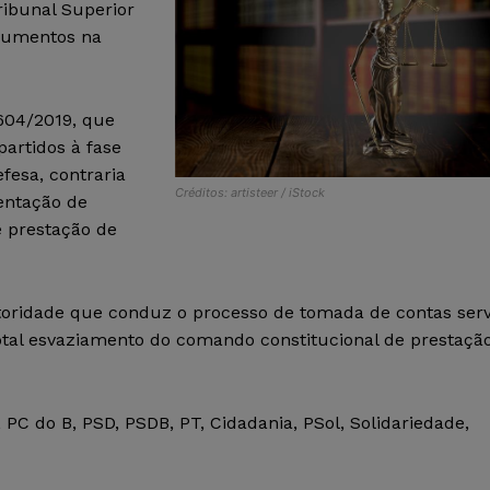
ribunal Superior
ocumentos na
604/2019, que
artidos à fase
fesa, contraria
Créditos: artisteer / iStock
sentação de
 prestação de
toridade que conduz o processo de tomada de contas ser
total esvaziamento do comando constitucional de prestaçã
PC do B, PSD, PSDB, PT, Cidadania, PSol, Solidariedade,