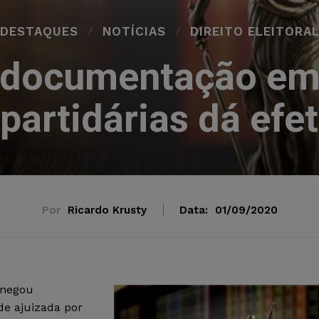
DESTAQUES
NOTÍCIAS
DIREITO ELEITORA
a documentação em
partidárias dá efe
Por
Ricardo Krusty
Data:
01/09/2020
 negou
de ajuizada por