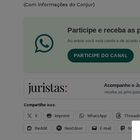
(Com informações do Conjur)
Participe e receba as 
Ao entrar você está ciente e de acord
PARTICIPE DO CANAL
Acompanhe o Ju
receba as principais
Compartilhe isso:
X
Imprimir
WhatsApp
Thread
Reddit
Nextdoor
E-mail
Mast