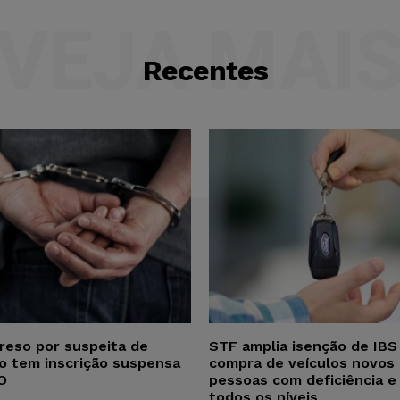
VEJA MAI
Recentes
reso por suspeita de
STF amplia isenção de IBS
ho tem inscrição suspensa
compra de veículos novos 
O
pessoas com deficiência e
todos os níveis