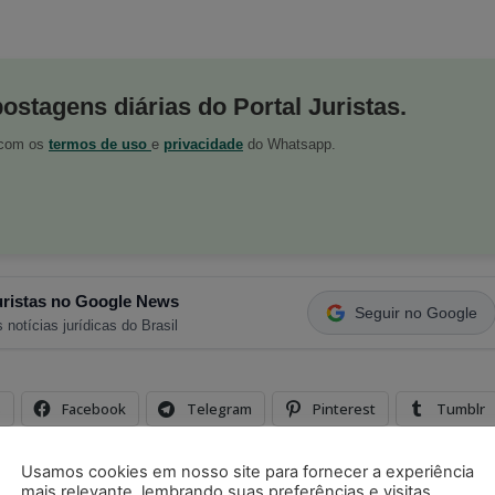
postagens diárias do Portal Juristas.
o com os
termos de uso
e
privacidade
do Whatsapp.
ristas no Google News
Seguir no Google
 notícias jurídicas do Brasil
s
Facebook
Telegram
Pinterest
Tumblr
odon
LinkedIn
Usamos cookies em nosso site para fornecer a experiência
mais relevante, lembrando suas preferências e visitas