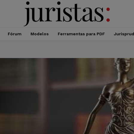
Fórum
Modelos
Ferramentas para PDF
Jurispru