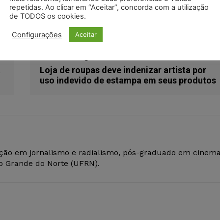
repetidas. Ao clicar em “Aceitar”, concorda com a utilização
de TODOS os cookies.
Configurações
Aceitar
Próximo artigo
a
Loja de roupas deve indenizar artista por
uso indevido de estampa em seus produtos
ção em jornalismo e radialismo, pós-graduado em cinem
io Grande do Norte (UFRN).