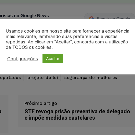
ristas no Google News
Seguir no Google
 notícias jurídicas do Brasil
Usamos cookies em nosso site para fornecer a experiência
mais relevante, lembrando suas preferências e visitas
repetidas. Ao clicar em “Aceitar”, concorda com a utilização
s
Facebook
Telegram
Pinterest
Tumblr
de TODOS os cookies.
odon
LinkedIn
Configurações
Aceitar
deputados
projeto de lei
segurança de mulheres
Próximo artigo
a
STF revoga prisão preventiva de delegado
e impõe medidas cautelares