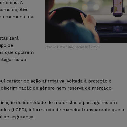
eminino. A
como objetivo
s no momento da
stas será
ipo de
Créditos: Rostislav_Sedlacek | iStock
las que optarem
ategorias do
ui caráter de ação afirmativa, voltada à proteção e
 discriminação de gênero nem reserva de mercado.
ificação de identidade de motoristas e passageiras em
ados (LGPD), informando de maneira transparente que a
al de segurança.