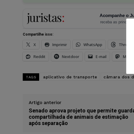
Acompanhe o Ju
receba as principais
Compartilhe isso:
X
Imprimir
WhatsApp
Thread
Reddit
Nextdoor
E-mail
Mast
aplicativo de transporte
câmara dos 
TAGS
Artigo anterior
Senado aprova projeto que permite guard
compartilhada de animais de estimação
após separação