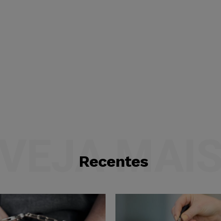
VEJA MAI
Recentes