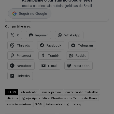
Acompanhe o Juristas no Google News
receba as principais notícias jurídicas do Brasil
Seguir no Google
Compartilhe isso:
X
Imprimir
WhatsApp
Threads
Facebook
Telegram
Pinterest
Tumblr
Reddit
Nextdoor
E-mail
Mastodon
LinkedIn
TAGS
atendente
aviso prévio
carteira de trabalho
dízimo
Igreja Apostólica Plenitude do Trono de Deus
salário mínimo
SOS
telemarketing
trt-sp