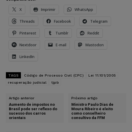
X
Imprimir
WhatsApp
Threads
Facebook
Telegram
Pinterest
Tumblr
Reddit
Nextdoor
E-mail
Mastodon
LinkedIn
TAGS
Código de Processo Civil (CPC)
Lei 11.101/2005
recuperação judicial
tjpb
Artigo anterior
Próximo artigo
Aumento de impostos no
Ministro Paulo Dias de
Brasil pode ser reflexo do
Moura Ribeiro é eleito
sucesso dos carros
como conselheiro
orientais
consultivo da FFM