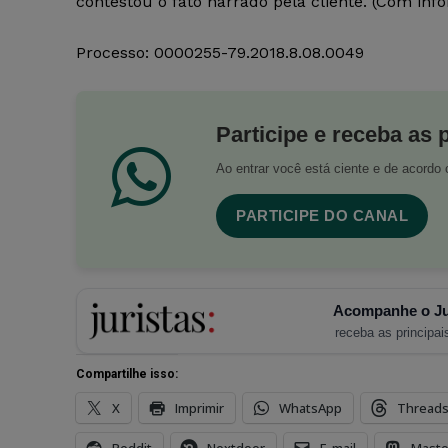
contestou o fato narrado pela cliente. (Com inf
Processo: 0000255-79.2018.8.08.0049
Participe e receba as 
Ao entrar você está ciente e de acord
PARTICIPE DO CANAL
Acompanhe o Ju
receba as principais
Compartilhe isso:
X
Imprimir
WhatsApp
Thread