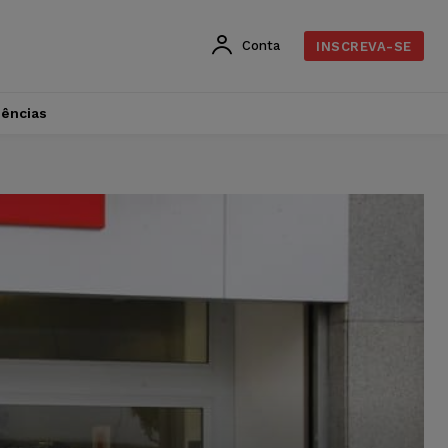
Conta
INSCREVA-SE
dências