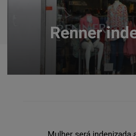
Renner inde
Mulher será indenizada a