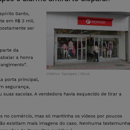
spírito Santo,
te em R$ 3 mil,
upostamente ser
parte da
 abalar a honra
rangimento”.
Créditos: Tupungato | iStock
a porta principal,
 um segurança,
 suas sacolas. A vendedora havia esquecido de tirar a
as no comércio, mas só mantinha os vídeos por poucos
, não existiam mais imagens do caso. Nenhuma testemunh