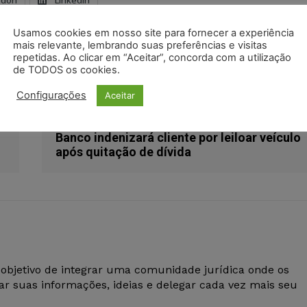
odon
LinkedIn
Usamos cookies em nosso site para fornecer a experiência
cliente
Danos morais
Indenização
lojas renner
mais relevante, lembrando suas preferências e visitas
repetidas. Ao clicar em “Aceitar”, concorda com a utilização
de TODOS os cookies.
Configurações
Aceitar
Próximo artigo
Banco indenizará cliente por leiloar veículo
após quitação de dívida
 objetivo de integrar uma comunidade jurídica onde os
r suas informações, ideias e delegar cada vez mais seu