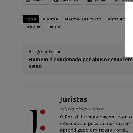
Reddit
Nextdoor
E-mail
Mast
alarme
alarme antifurto
antifurto
TAGS
mulher
renner
Artigo anterior
Homem é condenado por abuso sexual em
avião
Juristas
http://juristas.com.br
O Portal Juristas nasceu com o
internautas possam compartilha
aprendizado em nosso Portal.