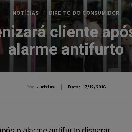
NOTÍCIAS
DIREITO DO CONSUMIDOR
nizará cliente apó
alarme antifurto
Por
Juristas
Data:
17/12/2018
pós o alarme antifurto disparar.