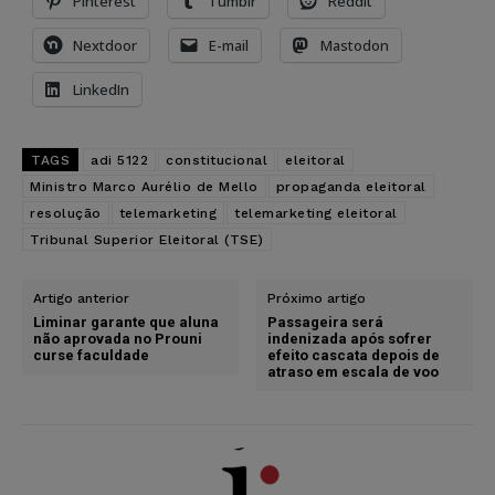
Pinterest
Tumblr
Reddit
Nextdoor
E-mail
Mastodon
LinkedIn
TAGS
adi 5122
constitucional
eleitoral
Ministro Marco Aurélio de Mello
propaganda eleitoral
resolução
telemarketing
telemarketing eleitoral
Tribunal Superior Eleitoral (TSE)
Artigo anterior
Próximo artigo
Liminar garante que aluna
Passageira será
não aprovada no Prouni
indenizada após sofrer
curse faculdade
efeito cascata depois de
atraso em escala de voo