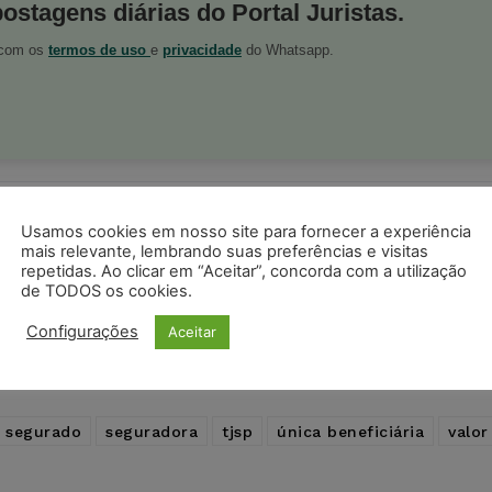
postagens diárias do Portal Juristas.
o com os
termos de uso
e
privacidade
do Whatsapp.
ristas no Google News
Seguir no Google
Usamos cookies em nosso site para fornecer a experiência
 notícias jurídicas do Brasil
mais relevante, lembrando suas preferências e visitas
repetidas. Ao clicar em “Aceitar”, concorda com a utilização
de TODOS os cookies.
s
Facebook
Telegram
Pinterest
Tumblr
Configurações
Aceitar
odon
LinkedIn
segurado
seguradora
tjsp
única beneficiária
valor