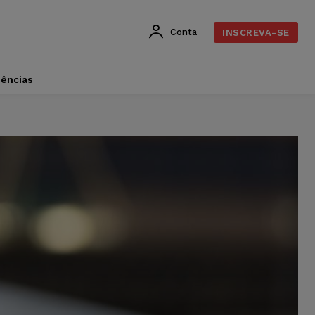
Conta
INSCREVA-SE
dências