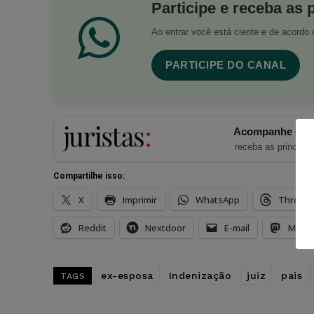
Participe e receba as 
Ao entrar você está ciente e de acord
PARTICIPE DO CANAL
Acompanhe o Ju
receba as principais
Compartilhe isso:
X
Imprimir
WhatsApp
Thread
Reddit
Nextdoor
E-mail
Mast
ex-esposa
Indenização
juiz
pais
TAGS