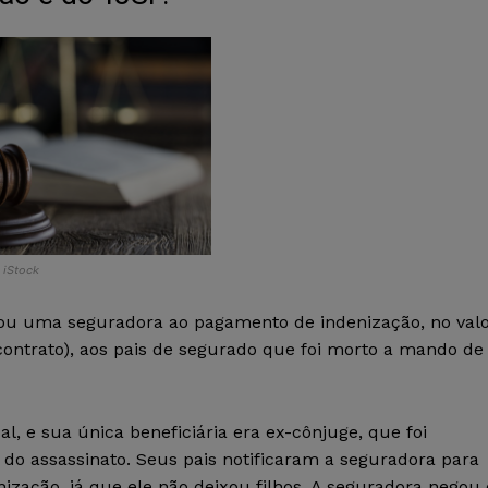
| iStock
enou uma seguradora ao pagamento de indenização, no val
contrato), aos pais de segurado que foi morto a mando de
, e sua única beneficiária era ex-cônjuge, que foi
o assassinato. Seus pais notificaram a seguradora para
nização, já que ele não deixou filhos. A seguradora negou 