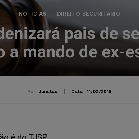
NOTÍCIAS
DIREITO SECURITÁRIO
enizará pais de s
o a mando de ex-e
Por
Juristas
Data:
11/02/2019
ão é do TJSP.