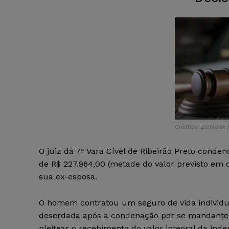
Créditos: Zolnierek 
O juiz da 7ª Vara Cível de Ribeirão Preto cond
de R$ 227.964,00 (metade do valor previsto em 
sua ex-esposa.
O homem contratou um seguro de vida individual
deserdada após a condenação por se mandante d
pleitear o recebimento do valor integral da inde