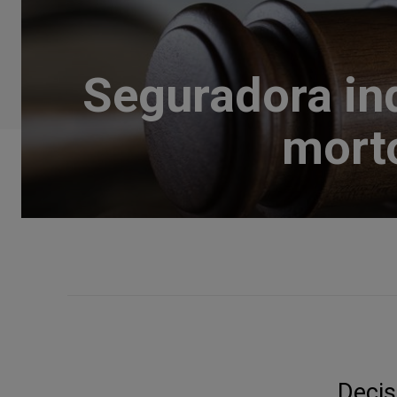
Seguradora ind
mort
Decis