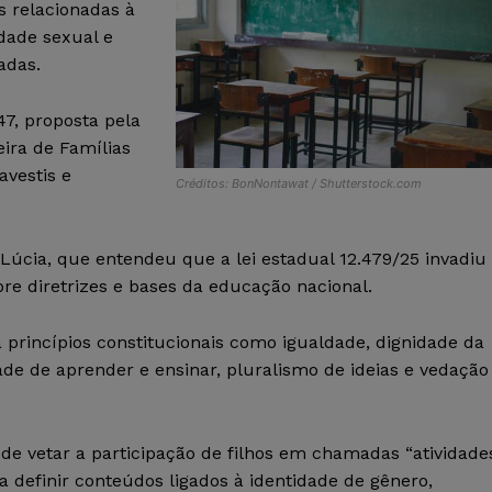
s relacionadas à
idade sexual e
adas.
47, proposta pela
eira de Famílias
avestis e
Créditos: BonNontawat / Shutterstock.com
Lúcia, que entendeu que a lei estadual 12.479/25 invadiu
bre diretrizes e bases da educação nacional.
princípios constitucionais como igualdade, dignidade da
de de aprender e ensinar, pluralismo de ideias e vedação
o de vetar a participação de filhos em chamadas “atividade
a definir conteúdos ligados à identidade de gênero,