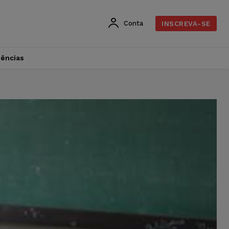
Conta
INSCREVA-SE
dências