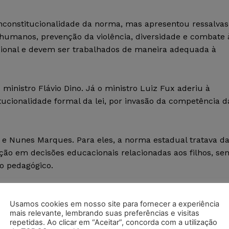
nconstitucionalidade da norma, mas apresentou ressalvas
 humanos, prevenção da violência, diversidade e combate 
ional e devem ser trabalhados de maneira adequada à
inistro Flávio Dino. Já o ministro Luiz Fux aderiu à
tucionalidade formal da lei, por invasão da competência d
e Nunes Marques. Para eles, a norma estadual tratava d
pação em decisões educacionais relacionadas aos filhos, se
o pedagógico.
Usamos cookies em nosso site para fornecer a experiência
mais relevante, lembrando suas preferências e visitas
repetidas. Ao clicar em “Aceitar”, concorda com a utilização