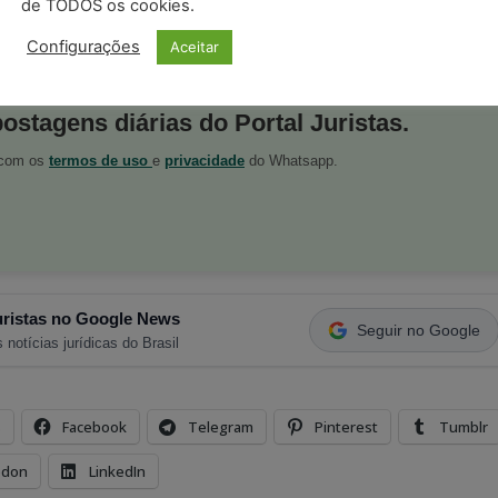
de TODOS os cookies.
Configurações
Aceitar
postagens diárias do Portal Juristas.
o com os
termos de uso
e
privacidade
do Whatsapp.
ristas no Google News
Seguir no Google
 notícias jurídicas do Brasil
s
Facebook
Telegram
Pinterest
Tumblr
odon
LinkedIn