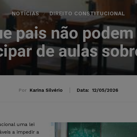
NOTÍCIAS
DIREITO CONSTITUCIONAL
e pais não podem 
cipar de aulas sob
Por
Karina Silvério
Data:
12/05/2026
cional uma lei
áveis a impedir a