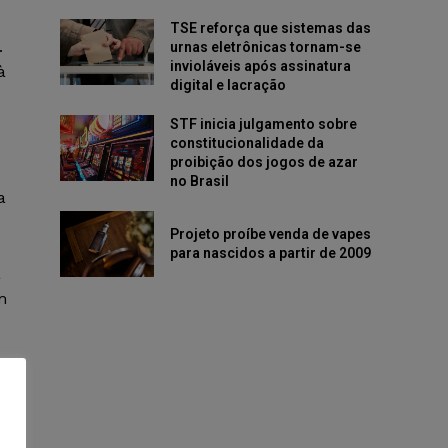
TSE reforça que sistemas das
.
urnas eletrônicas tornam-se
invioláveis após assinatura
à
digital e lacração
STF inicia julgamento sobre
constitucionalidade da
proibição dos jogos de azar
no Brasil
a
Projeto proíbe venda de vapes
para nascidos a partir de 2009
a
m