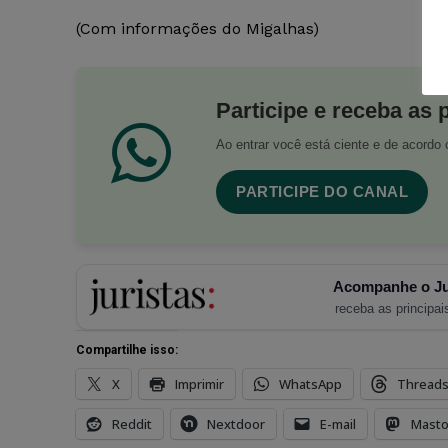
(Com informações do Migalhas)
Participe e receba as 
Ao entrar você está ciente e de acord
PARTICIPE DO CANAL
Acompanhe o Ju
receba as principais
Compartilhe isso:
X
Imprimir
WhatsApp
Thread
Reddit
Nextdoor
E-mail
Mast