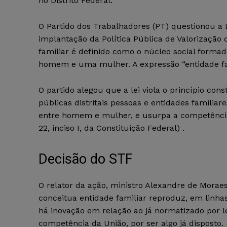
no Distrito Federal.
O Partido dos Trabalhadores (PT) questionou a Le
implantação da Política Pública de Valorização d
familiar é definido como o núcleo social forma
homem e uma mulher. A expressão “entidade famil
O partido alegou que a lei viola o princípio con
públicas distritais pessoas e entidades familia
entre homem e mulher, e usurpa a competência pri
22, inciso I, da Constituição Federal) .
Decisão do STF
O relator da ação, ministro Alexandre de Moraes,
conceitua entidade familiar reproduz, em linhas g
há inovação em relação ao já normatizado por lei
competência da União, por ser algo já disposto.