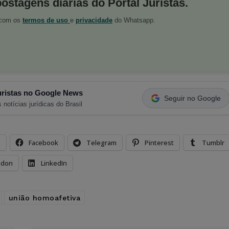
postagens diárias do Portal Juristas.
o com os
termos de uso
e
privacidade
do Whatsapp.
ristas no Google News
Seguir no Google
 notícias jurídicas do Brasil
s
Facebook
Telegram
Pinterest
Tumblr
odon
LinkedIn
união homoafetiva