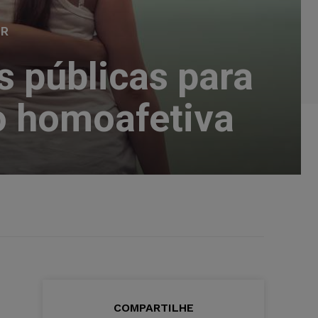
ER
s públicas para
ão homoafetiva
COMPARTILHE