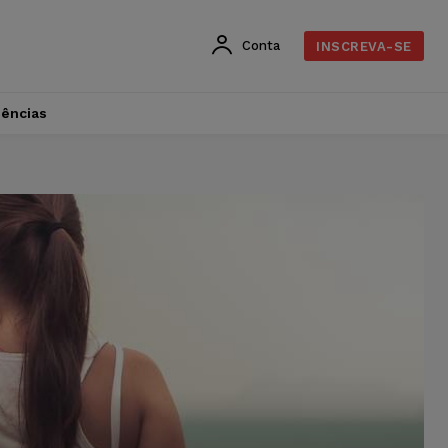
Conta
INSCREVA-SE
dências