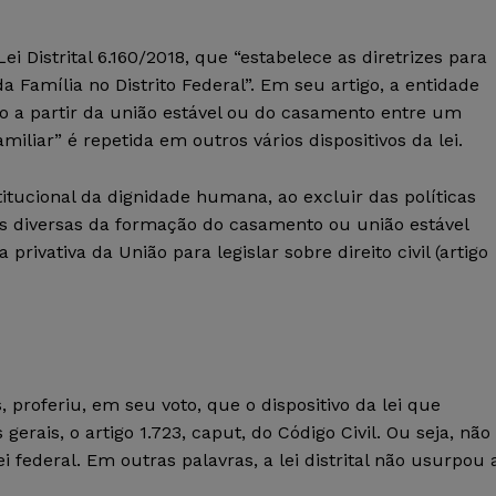
i Distrital 6.160/2018, que “estabelece as diretrizes para
a Família no Distrito Federal”. Em seu artigo, a entidade
do a partir da união estável ou do casamento entre um
iar” é repetida em outros vários dispositivos da lei.
stitucional da dignidade humana, ao excluir das políticas
res diversas da formação do casamento ou união estável
vativa da União para legislar sobre direito civil (artigo
 proferiu, em seu voto, que o dispositivo da lei que
erais, o artigo 1.723, caput, do Código Civil. Ou seja, não
 federal. Em outras palavras, a lei distrital não usurpou 