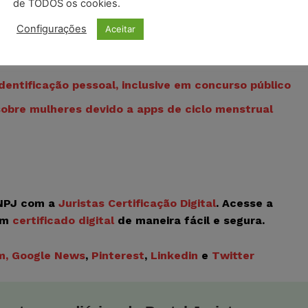
de TODOS os cookies.
l)
Configurações
Aceitar
entificação pessoal, inclusive em concurso público
obre mulheres devido a apps de ciclo menstrual
CNPJ com a
Juristas Certificação Digital
. Acesse a
om
certificado digital
de maneira fácil e segura.
m
, Google News
,
Pinterest
,
Linkedin
e
Twitter