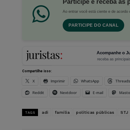
Participe e receba as 
Ao entrar você está ciente e de acord
PARTICIPE DO CANAL
Acompanhe o Ju
receba as principais
Compartilhe isso:
X
Imprimir
WhatsApp
Thread
Reddit
Nextdoor
E-mail
Mast
adi
família
políticas públicas
STJ
TAGS