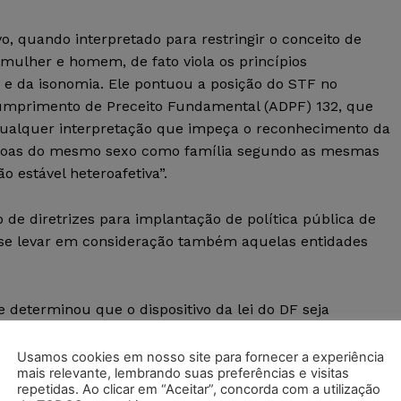
vo, quando interpretado para restringir o conceito de
 mulher e homem, de fato viola os princípios
 e da isonomia. Ele pontuou a posição do STF no
umprimento de Preceito Fundamental (ADPF) 132, que
l “qualquer interpretação que impeça o reconhecimento da
essoas do mesmo sexo como família segundo as mesmas
 estável heteroafetiva”.
 de diretrizes para implantação de política pública de
ve-se levar em consideração também aquelas entidades
e determinou que o dispositivo da lei do DF seja
Usamos cookies em nosso site para fornecer a experiência
mais relevante, lembrando suas preferências e visitas
repetidas. Ao clicar em “Aceitar”, concorda com a utilização