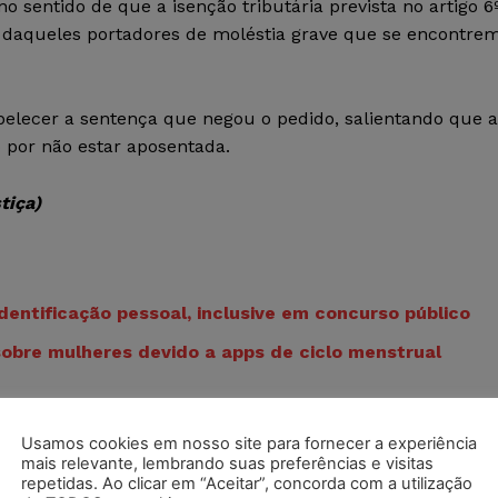
no sentido de que a isenção tributária prevista no artigo 6
s daqueles portadores de moléstia grave que se encontre
belecer a sentença que negou o pedido, salientando que a
o por não estar aposentada.
tiça)
entificação pessoal, inclusive em concurso público
obre mulheres devido a apps de ciclo menstrual
Usamos cookies em nosso site para fornecer a experiência
mais relevante, lembrando suas preferências e visitas
repetidas. Ao clicar em “Aceitar”, concorda com a utilização