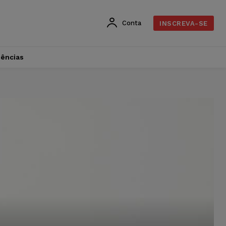
Conta
INSCREVA-SE
dências