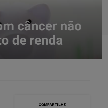
com câncer não
to de renda
COMPARTILHE