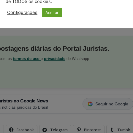
de TODOS os cookies.
CNPJ com a
Juristas Certificação Digital
. Acesse a
om
certificado digital
de maneira fácil e segura.
Configurações
Aceitar
m
, Google News
,
Pinterest
,
Linkedin
e
Twitter
postagens diárias do Portal Juristas.
o com os
termos de uso
e
privacidade
do Whatsapp.
ristas no Google News
Seguir no Google
 notícias jurídicas do Brasil
s
Facebook
Telegram
Pinterest
Tumblr