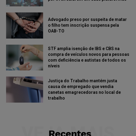
Advogado preso por suspeita de matar
o filho tem inscrição suspensa pela
OAB-TO
STF amplia isenção de IBS e CBS na
compra de veículos novos para pessoas
com deficiência e autistas de todos os
níveis
Justiça do Trabalho mantém justa
causa de empregado que vendia
canetas emagrecedoras no local de
trabalho
VEJA MAIS
Recentes