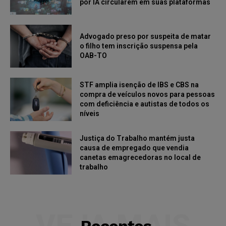
por IA circularem em suas plataformas
Advogado preso por suspeita de matar
o filho tem inscrição suspensa pela
OAB-TO
STF amplia isenção de IBS e CBS na
compra de veículos novos para pessoas
com deficiência e autistas de todos os
níveis
Justiça do Trabalho mantém justa
causa de empregado que vendia
canetas emagrecedoras no local de
trabalho
VEJA MAIS
Recentes