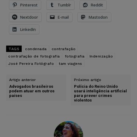
Pinterest
Tumblr
Reddit
Nextdoor
E-mail
Mastodon
LinkedIn
TAGS
condenada
contrafação
contrafação de fotografia
fotografia
Indenização
José Pereira Fotógrafo
tam viagens
Artigo anterior
Próximo artigo
Advogados brasileiros
Polícia do Reino Unido
podem atuar em outros
usará inteligência artificial
países
para prever crimes
violentos