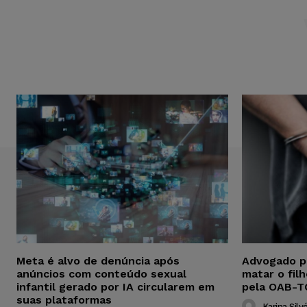
Meta é alvo de denúncia após
Advogado p
anúncios com conteúdo sexual
matar o fil
infantil gerado por IA circularem em
pela OAB-T
suas plataformas
Karina Silvé