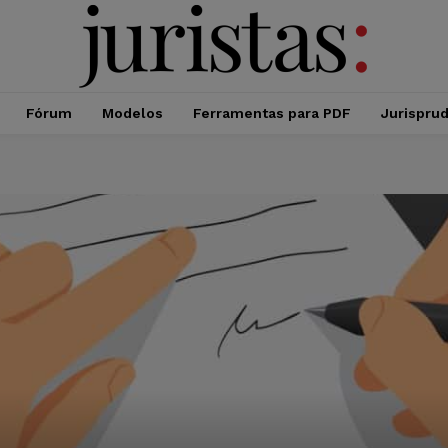
Fórum
Modelos
Ferramentas para PDF
Jurispru