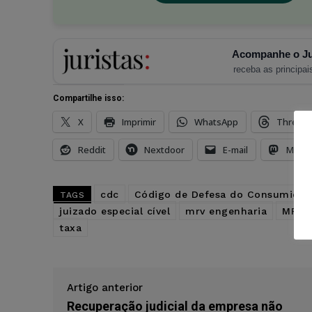
Acompanhe o Ju
receba as principais
Compartilhe isso:
X
Imprimir
WhatsApp
Thread
Reddit
Nextdoor
E-mail
Mast
cdc
Código de Defesa do Consumidor
TAGS
juizado especial cível
mrv engenharia
MRV E
taxa
Artigo anterior
Recuperação judicial da empresa não