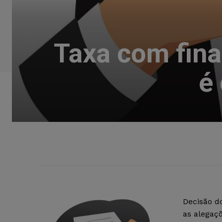
Taxa com fina
é
Decisão do
as alegaç