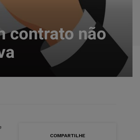
m contrato não
va
e
COMPARTILHE