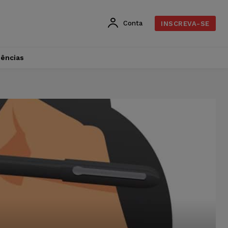
Conta
INSCREVA-SE
dências