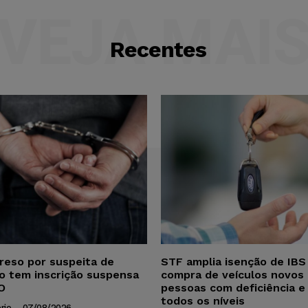
VEJA MAI
Recentes
reso por suspeita de
STF amplia isenção de IBS
ho tem inscrição suspensa
compra de veículos novos 
O
pessoas com deficiência e
todos os níveis
rio
-
07/08/2026