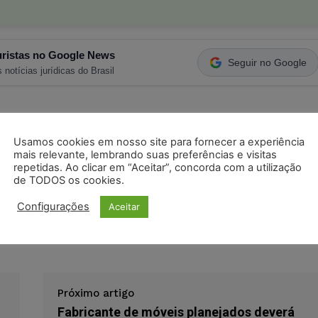
ristas no Google News
Seguir no Google
 notícias jurídicas do Brasil
s
Facebook
Telegram
Pinterest
Tumblr
Usamos cookies em nosso site para fornecer a experiência
odon
LinkedIn
mais relevante, lembrando suas preferências e visitas
repetidas. Ao clicar em “Aceitar”, concorda com a utilização
de TODOS os cookies.
 (CDC)
contrato
financiamento bancário
jec
Configurações
Aceitar
ngenharia e Participações S/A
relações de consumo
Próximo artigo
Fabricante de móveis planejados deverá