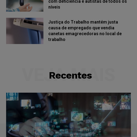
com deficiência e autistas de todos os
níveis
Justiça do Trabalho mantém justa
causa de empregado que vendia
canetas emagrecedoras no local de
trabalho
VEJA MAIS
Recentes