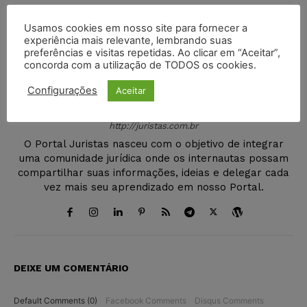
Usamos cookies em nosso site para fornecer a
experiência mais relevante, lembrando suas
preferências e visitas repetidas. Ao clicar em “Aceitar”,
concorda com a utilização de TODOS os cookies.
Configurações
Aceitar
Juristas
http://juristas.com.br
O Portal Juristas nasceu com o objetivo de integrar
uma comunidade jurídica onde os internautas possam
compartilhar suas informações, ideias e delegar cada
vez mais seu aprendizado em nosso Portal.
DEIXE UM COMENTÁRIO
Default Comments (0)
Facebook Comments
Disqus Comments