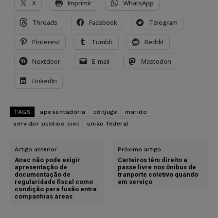
X
Imprimir
WhatsApp
Threads
Facebook
Telegram
Pinterest
Tumblr
Reddit
Nextdoor
E-mail
Mastodon
LinkedIn
TAGS
aposentadoria
cônjuge
marido
servidor público civil
união federal
Artigo anterior
Próximo artigo
Anac não pode exigir
Carteiros têm direito a
apresentação de
passe livre nos ônibus de
documentação de
tranporte coletivo quando
regularidade fiscal como
em serviço
condição para fusão entre
companhias áreas