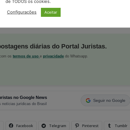
de TODOS os cookies.
Configurações
Aceitar
postagens diárias do Portal Juristas.
o com os
termos de uso
e
privacidade
do Whatsapp.
ristas no Google News
Seguir no Google
 notícias jurídicas do Brasil
s
Facebook
Telegram
Pinterest
Tumblr