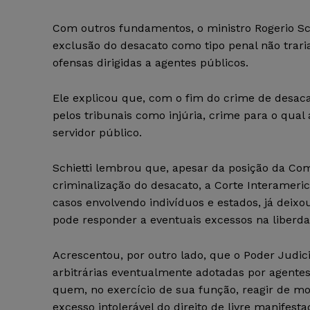
Com outros fundamentos, o ministro Rogerio Sc
exclusão do desacato como tipo penal não trari
ofensas dirigidas a agentes públicos.
Ele explicou que, com o fim do crime de desaca
pelos tribunais como injúria, crime para o qual
servidor público.
Schietti lembrou que, apesar da posição da Com
criminalização do desacato, a Corte Interameri
casos envolvendo indivíduos e estados, já deix
pode responder a eventuais excessos na liberd
Acrescentou, por outro lado, que o Poder Judici
arbitrárias eventualmente adotadas por agente
quem, no exercício de sua função, reagir de mod
excesso intolerável do direito de livre manifes