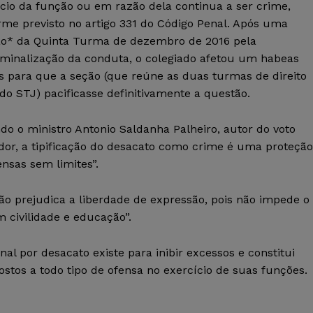
cio da função ou em razão dela continua a ser crime,
rme previsto no artigo 331 do Código Penal. Após uma
ão* da Quinta Turma de dezembro de 2016 pela
iminalização da conduta, o colegiado afetou um habeas
s para que a seção (que reúne as duas turmas de direito
do STJ) pacificasse definitivamente a questão.
o o ministro Antonio Saldanha Palheiro, autor do voto
dor, a tipificação do desacato como crime é uma proteção
ensas sem limites”.
ão prejudica a liberdade de expressão, pois não impede o
 civilidade e educação”.
al por desacato existe para inibir excessos e constitui
stos a todo tipo de ofensa no exercício de suas funções.