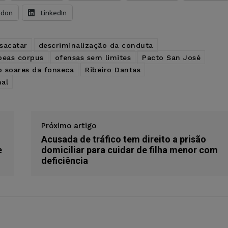
odon
LinkedIn
sacatar
descriminalização da conduta
beas corpus
ofensas sem limites
Pacto San José
o soares da fonseca
Ribeiro Dantas
nal
Próximo artigo
Acusada de tráfico tem direito a prisão
e
domiciliar para cuidar de filha menor com
deficiência