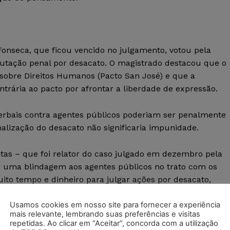
Fonseca, que ficou vencido no julgamento, votou pela
utação penal por desacato. O magistrado destacou que o
sobre Direitos Humanos (Pacto San José) e que a
ntrária ao pacto por afrontar a liberdade de expressão.
verbais contra agentes públicos poderiam ser penalmente
alização do desacato não significaria impunidade.
ntas – que foi relator do caso julgado em dezembro pela
 uma blindagem aos agentes públicos no trato com os
muito tempo e dinheiro para julgar ações por desacato,
úblico que considera como ofensa a opinião negativa do
Usamos cookies em nosso site para fornecer a experiência
mais relevante, lembrando suas preferências e visitas
repetidas. Ao clicar em “Aceitar”, concorda com a utilização