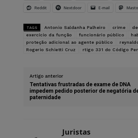
Reddit
Nextdoor
E-mail
Mast
Antonio Saldanha Palheiro
crime
de
TAGS
exercício da função
funcionário público
ha
proteção adicional ao agente público
reynald
Rogerio Schietti Cruz
rtigo 331 do Código Pe
Artigo anterior
Tentativas frustradas de exame de DNA
impedem pedido posterior de negatória d
paternidade
Juristas