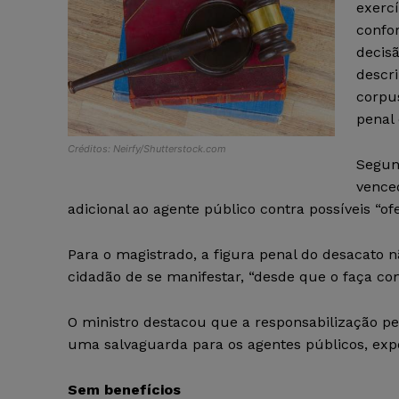
exercí
confo
decis
descr
corpu
penal 
Créditos: Neirfy/Shutterstock.com
Segund
vence
adicional ao agente público contra possíveis “of
Para o magistrado, a figura penal do desacato n
cidadão de se manifestar, “desde que o faça com
O ministro destacou que a responsabilização pen
uma salvaguarda para os agentes públicos, expo
Sem benefícios