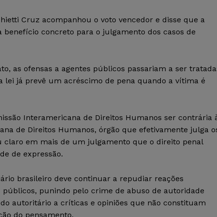
hietti Cruz acompanhou o voto vencedor e disse que a
a benefício concreto para o julgamento dos casos de
to, as ofensas a agentes públicos passariam a ser tratada
 a lei já prevê um acréscimo de pena quando a vítima é
issão Interamericana de Direitos Humanos ser contrária 
cana de Direitos Humanos, órgão que efetivamente julga o
ou claro em mais de um julgamento que o direito penal
ade de expressão.
ário brasileiro deve continuar a repudiar reações
s públicos, punindo pelo crime de abuso de autoridade
o autoritário a críticas e opiniões que não constituam
tação do pensamento.