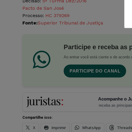
Decisão:
5ª Turma Dez/2016
Pacto de San José
Processo:
HC 379269
Fonte:
Superior Tribunal de Justiça
Participe e receba as 
Ao entrar você está ciente e de acord
PARTICIPE DO CANAL
Acompanhe o Ju
receba as principais
Compartilhe isso:
X
Imprimir
WhatsApp
Thread