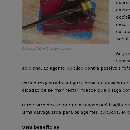
exercí
confo
decis
descr
corpu
penal 
Créditos: Neirfy/Shutterstock.com
Segund
vence
adicional ao agente público contra possíveis “of
Para o magistrado, a figura penal do desacato n
cidadão de se manifestar, “desde que o faça com
O ministro destacou que a responsabilização pen
uma salvaguarda para os agentes públicos, expo
Sem benefícios