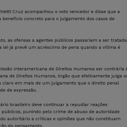
hietti Cruz acompanhou o voto vencedor e disse que a
a benefício concreto para o julgamento dos casos de
to, as ofensas a agentes públicos passariam a ser tratada
 a lei já prevê um acréscimo de pena quando a vítima é
issão Interamericana de Direitos Humanos ser contrária 
cana de Direitos Humanos, órgão que efetivamente julga o
ou claro em mais de um julgamento que o direito penal
ade de expressão.
ário brasileiro deve continuar a repudiar reações
s públicos, punindo pelo crime de abuso de autoridade
o autoritário a críticas e opiniões que não constituam
tação do pensamento.