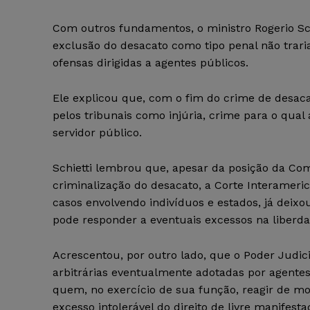
Com outros fundamentos, o ministro Rogerio Sc
exclusão do desacato como tipo penal não trari
ofensas dirigidas a agentes públicos.
Ele explicou que, com o fim do crime de desaca
pelos tribunais como injúria, crime para o qual
servidor público.
Schietti lembrou que, apesar da posição da Com
criminalização do desacato, a Corte Interameri
casos envolvendo indivíduos e estados, já deix
pode responder a eventuais excessos na liberd
Acrescentou, por outro lado, que o Poder Judici
arbitrárias eventualmente adotadas por agente
quem, no exercício de sua função, reagir de mod
excesso intolerável do direito de livre manifes