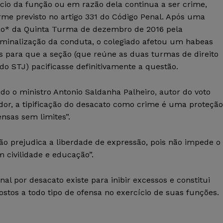
cio da função ou em razão dela continua a ser crime,
rme previsto no artigo 331 do Código Penal. Após uma
ão* da Quinta Turma de dezembro de 2016 pela
iminalização da conduta, o colegiado afetou um habeas
s para que a seção (que reúne as duas turmas de direito
do STJ) pacificasse definitivamente a questão.
o o ministro Antonio Saldanha Palheiro, autor do voto
dor, a tipificação do desacato como crime é uma proteção
ensas sem limites”.
ão prejudica a liberdade de expressão, pois não impede o
 civilidade e educação”.
al por desacato existe para inibir excessos e constitui
stos a todo tipo de ofensa no exercício de suas funções.