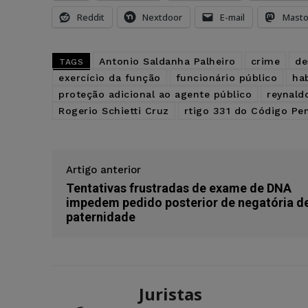
Reddit
Nextdoor
E-mail
Mast
Antonio Saldanha Palheiro
crime
de
TAGS
exercício da função
funcionário público
ha
proteção adicional ao agente público
reynald
Rogerio Schietti Cruz
rtigo 331 do Código Pe
Artigo anterior
Tentativas frustradas de exame de DNA
impedem pedido posterior de negatória d
paternidade
Juristas