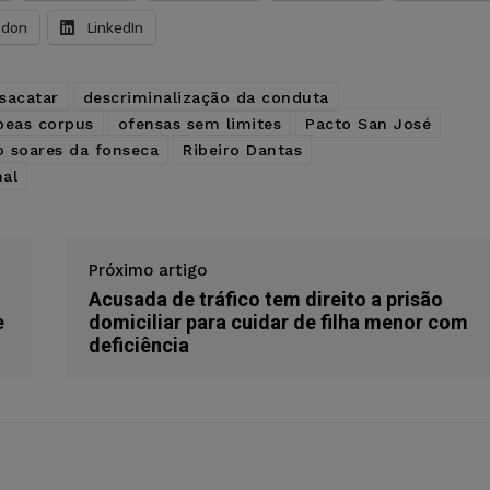
odon
LinkedIn
sacatar
descriminalização da conduta
beas corpus
ofensas sem limites
Pacto San José
o soares da fonseca
Ribeiro Dantas
nal
Próximo artigo
Acusada de tráfico tem direito a prisão
e
domiciliar para cuidar de filha menor com
deficiência