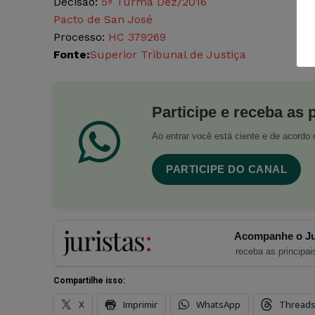
Decisão:
5ª Turma Dez/2016
Pacto de San José
Processo:
HC 379269
Fonte:
Superior Tribunal de Justiça
Participe e receba as 
Ao entrar você está ciente e de acord
PARTICIPE DO CANAL
Acompanhe o Ju
receba as principais
Compartilhe isso:
X
Imprimir
WhatsApp
Thread