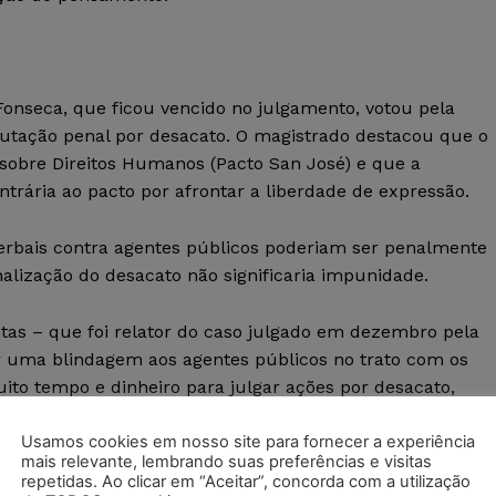
Fonseca, que ficou vencido no julgamento, votou pela
utação penal por desacato. O magistrado destacou que o
sobre Direitos Humanos (Pacto San José) e que a
ntrária ao pacto por afrontar a liberdade de expressão.
verbais contra agentes públicos poderiam ser penalmente
alização do desacato não significaria impunidade.
ntas – que foi relator do caso julgado em dezembro pela
 uma blindagem aos agentes públicos no trato com os
muito tempo e dinheiro para julgar ações por desacato,
úblico que considera como ofensa a opinião negativa do
Usamos cookies em nosso site para fornecer a experiência
mais relevante, lembrando suas preferências e visitas
repetidas. Ao clicar em “Aceitar”, concorda com a utilização