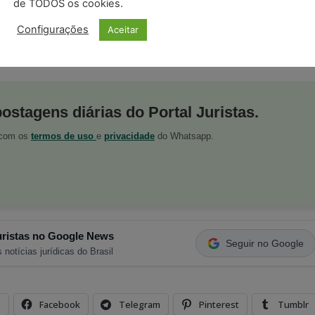
de TODOS os cookies.
Configurações
Aceitar
postagens diárias do Portal Juristas.
o com os
termos de uso
e
privacidade
do Whatsapp.
ristas no Google News
Seguir no Google
 notícias jurídicas do Brasil
s
Facebook
Telegram
Pinterest
Tumblr