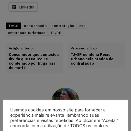
LinkedIn
TAGS
condenação
contrafação
cvc
empresas turísticas
TJ/PB
Artigo anterior
Próximo artigo
Consumidor que contestou
TJ-SP condena Peixe
dívida que realizou é
Urbano pela prática de
condenado por litigância
contrafação
de má-fé
Usamos cookies em nosso site para fornecer a
experiência mais relevante, lembrando suas
preferências e visitas repetidas. Ao clicar em “Aceitar”,
Flávia Costa
concorda com a utilização de TODOS os cookies.