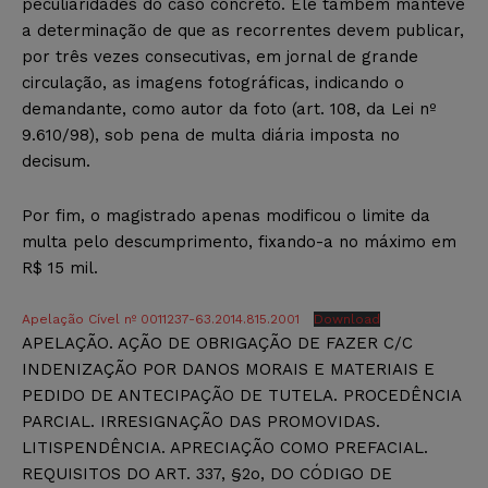
peculiaridades do caso concreto. Ele também manteve
a determinação de que as recorrentes devem publicar,
por três vezes consecutivas, em jornal de grande
circulação, as imagens fotográficas, indicando o
demandante, como autor da foto (art. 108, da Lei nº
9.610/98), sob pena de multa diária imposta no
decisum.
Por fim, o magistrado apenas modificou o limite da
multa pelo descumprimento, fixando-a no máximo em
R$ 15 mil.
Apelação Cível nº 0011237-63.2014.815.2001
Download
APELAÇÃO. AÇÃO DE OBRIGAÇÃO DE FAZER C/C
INDENIZAÇÃO POR DANOS MORAIS E MATERIAIS E
PEDIDO DE ANTECIPAÇÃO DE TUTELA. PROCEDÊNCIA
PARCIAL. IRRESIGNAÇÃO DAS PROMOVIDAS.
LITISPENDÊNCIA. APRECIAÇÃO COMO PREFACIAL.
REQUISITOS DO ART. 337, §2o, DO CÓDIGO DE