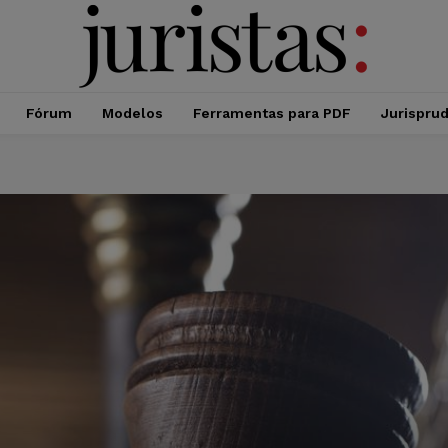
Fórum
Modelos
Ferramentas para PDF
Jurispru