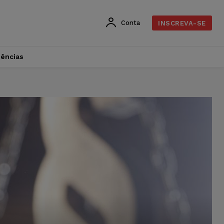
Conta
INSCREVA-SE
dências