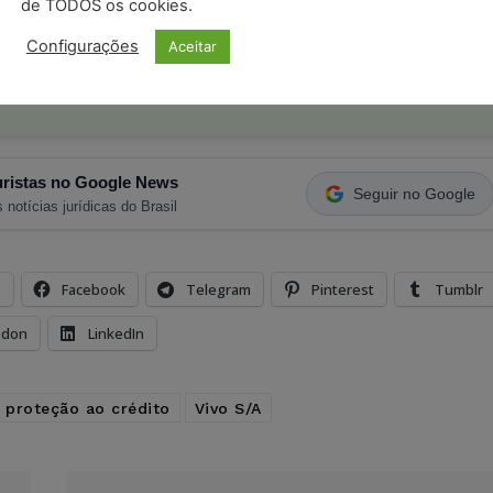
de TODOS os cookies.
o com os
termos de uso
e
privacidade
do Whatsapp.
Configurações
Aceitar
ristas no Google News
Seguir no Google
 notícias jurídicas do Brasil
s
Facebook
Telegram
Pinterest
Tumblr
odon
LinkedIn
 proteção ao crédito
Vivo S/A