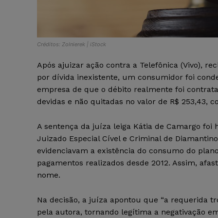
Créditos: Zolnierek | iStock
Após ajuizar ação contra a Telefônica (Vivo), r
por dívida inexistente, um consumidor foi cond
empresa de que o débito realmente foi contrat
devidas e não quitadas no valor de R$ 253,43, co
A sentença da juíza leiga Kátia de Camargo foi 
Juizado Especial Cível e Criminal de Diamanti
evidenciavam a existência do consumo do plano 
pagamentos realizados desde 2012. Assim, afasto
nome.
Na decisão, a juíza apontou que “a requerida t
pela autora, tornando legítima a negativação e