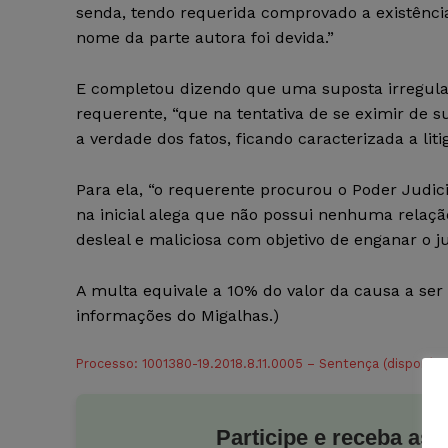
senda, tendo requerida comprovado a existência
nome da parte autora foi devida.”
E completou dizendo que uma suposta irregular
requerente, “que na tentativa de se eximir de s
a verdade dos fatos, ficando caracterizada a liti
Para ela, “o requerente procurou o Poder Judici
na inicial alega que não possui nenhuma relaç
desleal e maliciosa com objetivo de enganar o ju
A multa equivale a 10% do valor da causa a ser 
informações do Migalhas.)
Processo: 1001380-19.2018.8.11.0005 – Sentença (disponív
Participe e receba as 