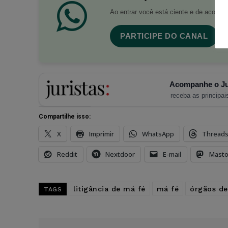
Ao entrar você está ciente e de acord
PARTICIPE DO CANAL
Acompanhe o Ju
receba as principais
Compartilhe isso:
X
Imprimir
WhatsApp
Thread
Reddit
Nextdoor
E-mail
Mast
litigância de má fé
má fé
órgãos de
TAGS