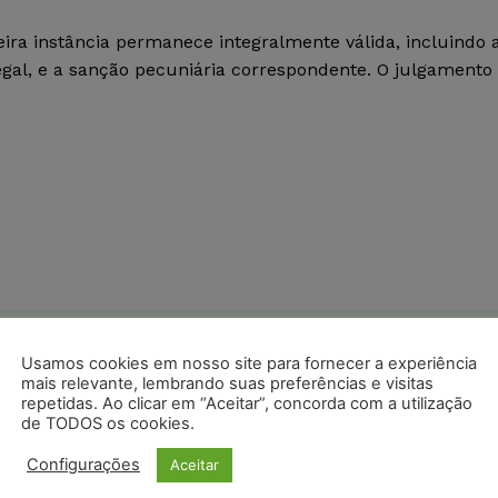
ra instância permanece integralmente válida, incluindo 
egal, e a sanção pecuniária correspondente. O julgamento
postagens diárias do Portal Juristas.
Usamos cookies em nosso site para fornecer a experiência
mais relevante, lembrando suas preferências e visitas
o com os
termos de uso
e
privacidade
do Whatsapp.
repetidas. Ao clicar em “Aceitar”, concorda com a utilização
de TODOS os cookies.
Configurações
Aceitar