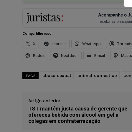
Acompanhe o Ju
receba as principais
Compartilhe isso:
X
Imprimir
WhatsApp
Thread
Reddit
Nextdoor
E-mail
Mast
abuso sexual
animal doméstico
con
TAGS
Artigo anterior
TST mantém justa causa de gerente que
ofereceu bebida com álcool em gel a
colegas em confraternização