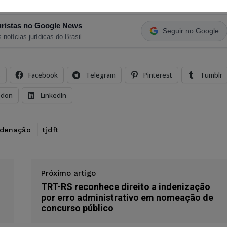
ristas no Google News
Seguir no Google
 notícias jurídicas do Brasil
s
Facebook
Telegram
Pinterest
Tumblr
odon
LinkedIn
denação
tjdft
Próximo artigo
TRT-RS reconhece direito a indenização
por erro administrativo em nomeação de
concurso público