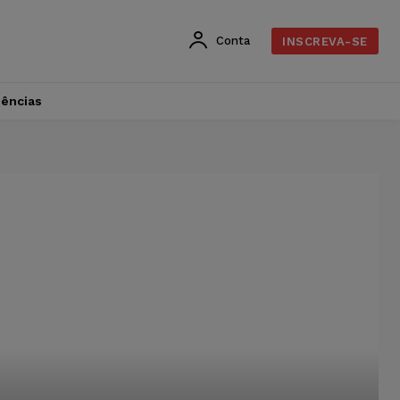
Conta
INSCREVA-SE
dências