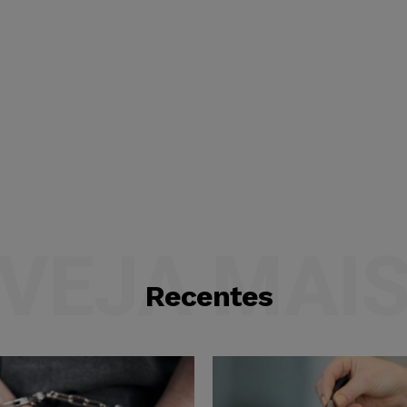
VEJA MAI
Recentes