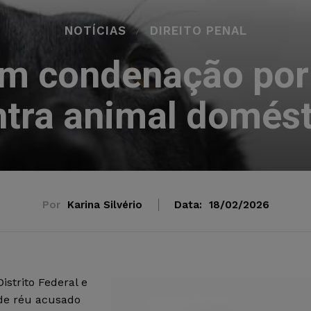
NOTÍCIAS
DIREITO PENAL
m condenação por 
ntra animal domést
Por
Karina Silvério
Data:
18/02/2026
istrito Federal e
 de réu acusado