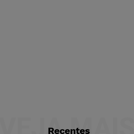
VEJA MAI
Recentes