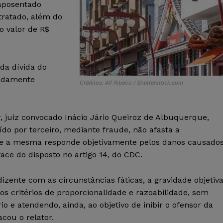
 aposentado
tratado, além do
o valor de R$
 da dívida do
vidamente
Créditos: Alf Ribeiro / Shutterstock.com
or, juiz convocado Inácio Jário Queiroz de Albuquerque,
ído por terceiro, mediante fraude, não afasta a
 que a mesma responde objetivamente pelos danos causado
ace do disposto no artigo 14, do CDC.
zente com as circunstâncias fáticas, a gravidade objetiv
 os critérios de proporcionalidade e razoabilidade, sem
io e atendendo, ainda, ao objetivo de inibir o ofensor da
cou o relator.