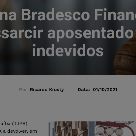
na Bradesco Finan
ssarcir aposentad
indevidos
Por
Ricardo Krusty
Data:
01/10/2021
raíba (TJPB)
 a devolver, em