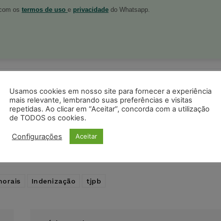
o com os
termos de uso
e
privacidade
do Whatsapp.
ristas no Google News
Seguir no Google
Usamos cookies em nosso site para fornecer a experiência
 notícias jurídicas do Brasil
mais relevante, lembrando suas preferências e visitas
repetidas. Ao clicar em “Aceitar”, concorda com a utilização
de TODOS os cookies.
s
Facebook
Telegram
Pinterest
Tumblr
Configurações
Aceitar
odon
LinkedIn
orais
Indenização
tjpb