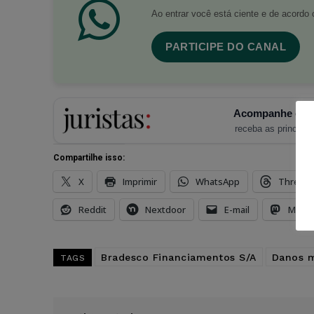
Ao entrar você está ciente e de acord
PARTICIPE DO CANAL
Acompanhe o Ju
receba as principais
Compartilhe isso:
X
Imprimir
WhatsApp
Thread
Reddit
Nextdoor
E-mail
Mast
Bradesco Financiamentos S/A
Danos m
TAGS