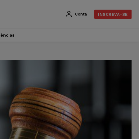
Conta
INSCREVA-SE
dências