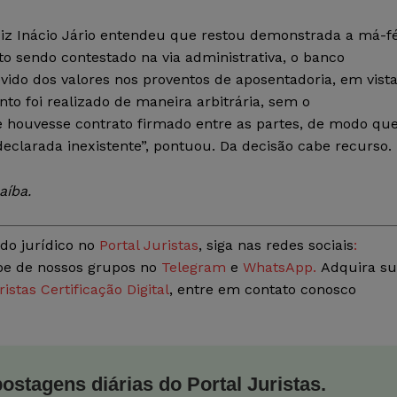
uiz Inácio Jário entendeu que restou demonstrada a má-f
ito sendo contestado na via administrativa, o banco
vido dos valores nos proventos de aposentadoria, em vist
nto foi realizado de maneira arbitrária, sem o
 houvesse contrato firmado entre as partes, de modo qu
 declarada inexistente”, pontuou. Da decisão cabe recurso.
aíba.
do jurídico no
Portal Juristas
, siga nas redes sociais
:
ipe de nossos grupos no
Telegram
e
WhatsApp.
Adquira s
ristas Certificação Digital
, entre em contato conosco
postagens diárias do Portal Juristas.