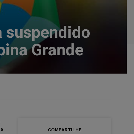
a suspendido
pina Grande
u
ia
COMPARTILHE