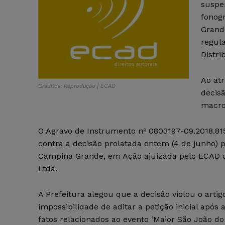
suspe
fonog
Grand
regula
Distri
Ao atr
Créditos: Reprodução | ECAD
decis
macro
O Agravo de Instrumento nº 0803197-09.2018.81
contra a decisão prolatada ontem (4 de junho) 
Campina Grande, em Ação ajuizada pelo ECAD c
Ltda.
A Prefeitura alegou que a decisão violou o artigo
impossibilidade de aditar a petição inicial após
fatos relacionados ao evento ‘Maior São João d