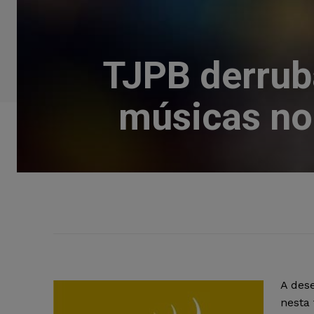
TJPB derrub
músicas no
A des
nesta 