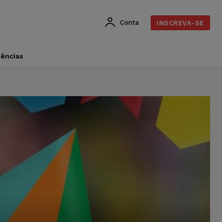
Conta
INSCREVA-SE
dências