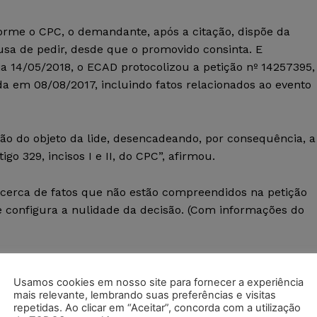
orme o CPC, o demandante, após a citação, dispõe da
usa de pedir, desde que o promovido consinta. E
a 14/05/2018, o ECAD protocolizou a petição nº 14257395,
 em 08/08/2017, incluindo fatos relacionados ao evento
o do objeto da lide, desencadeando, por consequência, a
igo 329, incisos I e II, do CPC”, afirmou.
 acerca de fatos que não estão compreendidos na petição
 e configura a nulidade da decisão. (Com informações do
Usamos cookies em nosso site para fornecer a experiência
mais relevante, lembrando suas preferências e visitas
repetidas. Ao clicar em “Aceitar”, concorda com a utilização