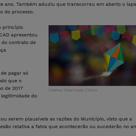
te ano. Também aduziu que transcorreu em aberto o lap
o do processo.
 princípio
 ECAD apresentou
 do contrato de
nça
 de pagar só
ndo que o
no de 2017
Créditos: Filipe Frazão | iStock
 legitimidade do
icou serem plausíveis as razões do Município, visto que a
 lesão relativa a fatos que acontecerão ou sucederão no a