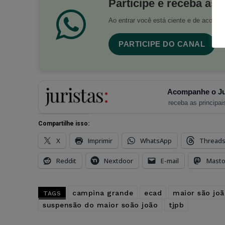
Participe e receba as 
Ao entrar você está ciente e de acord
PARTICIPE DO CANAL
Acompanhe o Ju
receba as principais
Compartilhe isso:
X
Imprimir
WhatsApp
Thread
Reddit
Nextdoor
E-mail
Mast
campina grande
ecad
maior são jo
TAGS
suspensão do maior soão joão
tjpb