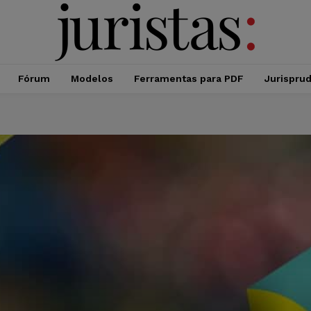
Fórum
Modelos
Ferramentas para PDF
Jurispru