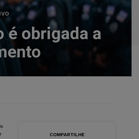
IVO
 é obrigada a
mento
is
r
COMPARTILHE