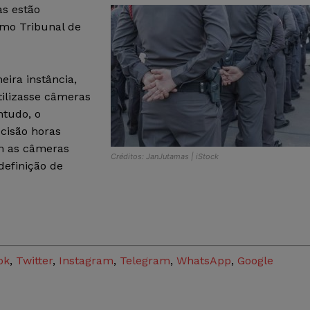
as estão
emo Tribunal de
eira instância,
ilizasse câmeras
ntudo, o
ecisão horas
m as câmeras
Créditos: JanJutamas | iStock
definição de
ok
,
Twitter
,
Instagram
,
Telegram
,
WhatsApp
,
Google