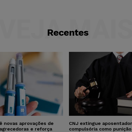
VEJA MAI
Recentes
vê novas aprovações de
CNJ extingue aposentador
agrecedoras e reforça
compulsória como punição