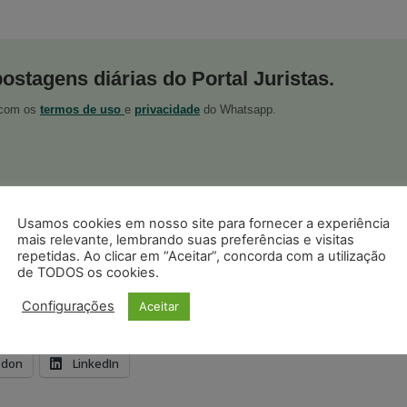
postagens diárias do Portal Juristas.
o com os
termos de uso
e
privacidade
do Whatsapp.
Usamos cookies em nosso site para fornecer a experiência
ristas no Google News
mais relevante, lembrando suas preferências e visitas
Seguir no Google
repetidas. Ao clicar em “Aceitar”, concorda com a utilização
 notícias jurídicas do Brasil
de TODOS os cookies.
Configurações
Aceitar
s
Facebook
Telegram
Pinterest
Tumblr
odon
LinkedIn