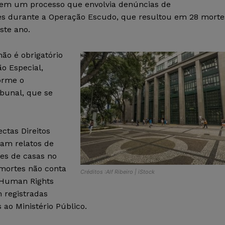
a em um processo que envolvia denúncias de
ares durante a Operação Escudo, que resultou em 28 morte
ste ano.
ão é obrigatório
o Especial,
orme o
bunal, que se
ctas Direitos
am relatos de
es de casas no
 mortes não conta
Créditos :Alf Ribeiro | iStock
 Human Rights
 registradas
ao Ministério Público.