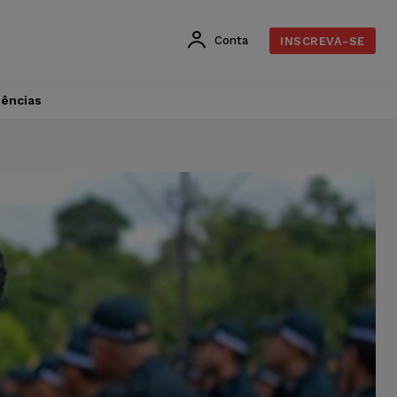
Conta
INSCREVA-SE
dências