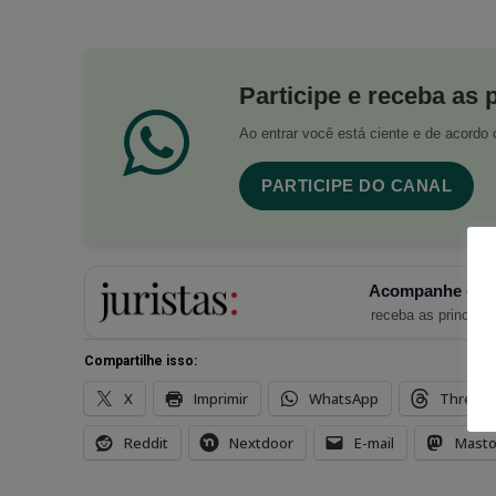
Participe e receba as 
Ao entrar você está ciente e de acord
PARTICIPE DO CANAL
Acompanhe o Ju
receba as principais
Compartilhe isso:
X
Imprimir
WhatsApp
Thread
Reddit
Nextdoor
E-mail
Mast